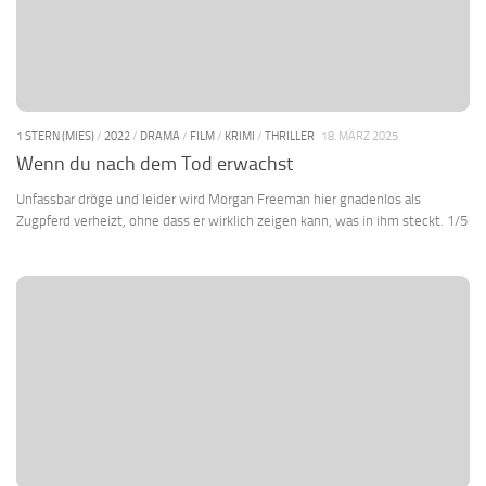
1 STERN (MIES)
/
2022
/
DRAMA
/
FILM
/
KRIMI
/
THRILLER
18. MÄRZ 2025
Wenn du nach dem Tod erwachst
Unfassbar dröge und leider wird Morgan Freeman hier gnadenlos als
Zugpferd verheizt, ohne dass er wirklich zeigen kann, was in ihm steckt. 1/5