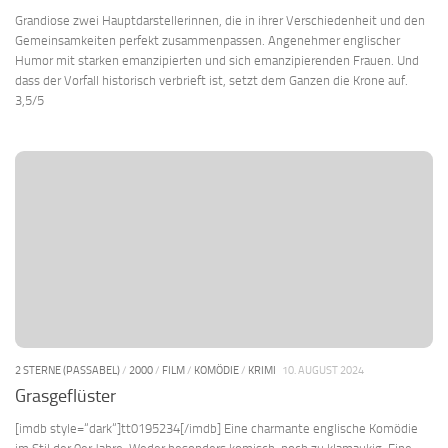
Grandiose zwei Hauptdarstellerinnen, die in ihrer Verschiedenheit und den
Gemeinsamkeiten perfekt zusammenpassen. Angenehmer englischer
Humor mit starken emanzipierten und sich emanzipierenden Frauen. Und
dass der Vorfall historisch verbrieft ist, setzt dem Ganzen die Krone auf.
3,5/5
2 STERNE (PASSABEL)
/
2000
/
FILM
/
KOMÖDIE
/
KRIMI
10. AUGUST 2024
Grasgeflüster
[imdb style=“dark“]tt0195234[/imdb] Eine charmante englische Komödie