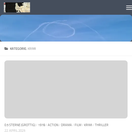
Skip to content
KATEGORIE:
KRIMI
0.5 STERNE (GROTTIG)
/
1978
/
ACTION
/
DRAMA
/
FILM
/
KRIMI
/
THRILLER
22. APRIL 2025