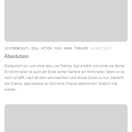
2.5 STERNE (GUT)
/
2024
/
ACTION
/
FILM
/
KRIMI
/
THRILLER
18. MÄRZ 2025
Absolution
Erstaunlich pur und ohne allzu viel Pathos. Gut erzählt und ohne viel Bohei.
Ein Krimineller ist auch am Ende seiner Karriere ein Krimineller. Wenn er es
noch schafft, nach all dem verursachten Leid etwas Gutes zu tun, besteht
die Chance, dass andere so noch eine Chance bekommen. Endlich mal
wieder...