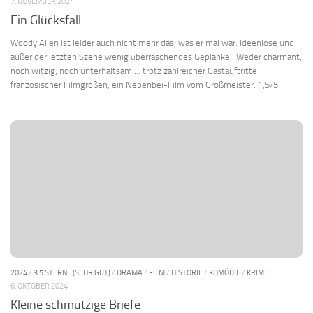
7. NOVEMBER 2024
Ein Glücksfall
Woody Allen ist leider auch nicht mehr das, was er mal war. Ideenlose und
außer der letzten Szene wenig überraschendes Geplänkel. Weder charmant,
noch witzig, noch unterhaltsam … trotz zahlreicher Gastauftritte
französischer Filmgrößen, ein Nebenbei-Film vom Großmeister. 1,5/5
2024
/
3.5 STERNE (SEHR GUT)
/
DRAMA
/
FILM
/
HISTORIE
/
KOMÖDIE
/
KRIMI
6. OKTOBER 2024
Kleine schmutzige Briefe