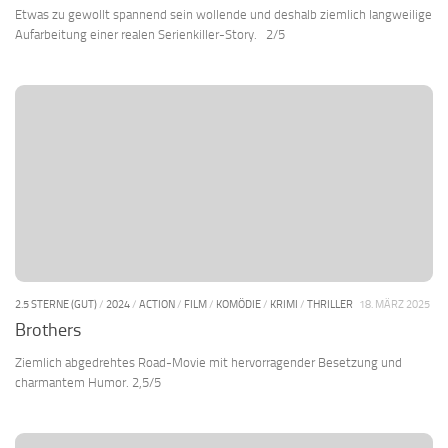
Etwas zu gewollt spannend sein wollende und deshalb ziemlich langweilige
Aufarbeitung einer realen Serienkiller-Story. 2/5
2.5 STERNE (GUT)
/
2024
/
ACTION
/
FILM
/
KOMÖDIE
/
KRIMI
/
THRILLER
18. MÄRZ 2025
Brothers
Ziemlich abgedrehtes Road-Movie mit hervorragender Besetzung und
charmantem Humor. 2,5/5