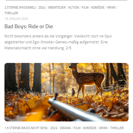
2 STERNE (PASSABEL)
/
2024
/
ABENTEUER
/
ACTION
/
FILM
/
KOMÖDIE
/
KRIMI
/
THRILLER
19. JANUAR 2025
Bad Boys: Ride or Die
Nicht besonders anders als die Vorgänger. Vielleicht noch ne Spur
abgedrehter und Ego-Shooter-Games-mäßig aufgemotzt. Eine
Materialschlacht ohne viel Handlung. 2/5
1.5 STERNE (MUSS NICHT SEIN)
/
2023
/
DRAMA
/
FILM
/
KOMÖDIE
/
KRIMI
/
THRILLER