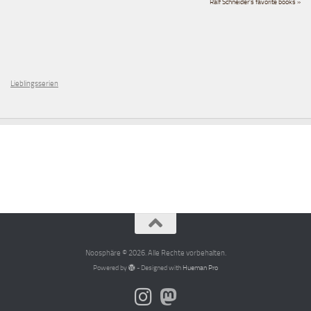
Ralf Schneider's favorite books »
Lieblingsserien
Noosphäre © 2026. Alle Rechte vorbehalten.
Powered by
- Designed with
Hueman Pro