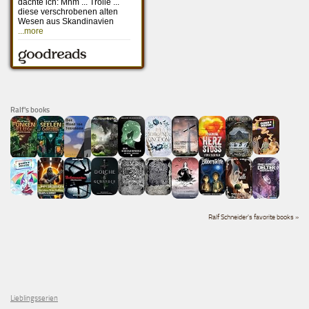
Ralf's books
Ralf Schneider's favorite books »
Lieblingsserien