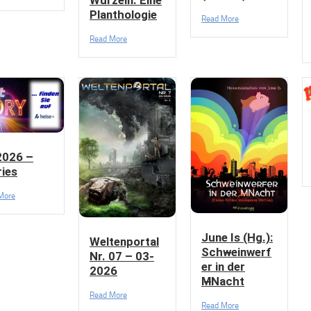
Wurzeln. Eine
Planthologie
Read More
Read More
2026 –
ries
More
June Is (Hg.):
Weltenportal
Schw̶einwerf
Nr. 07 – 03-
er in der
2026
M̶Nacht
Read More
Read More