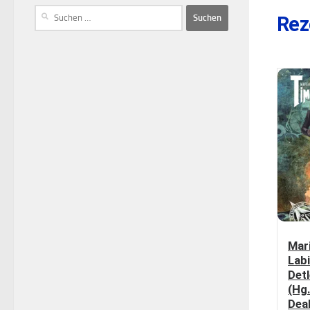
Rez
Mar
Lab
Detl
(Hg.
Dea