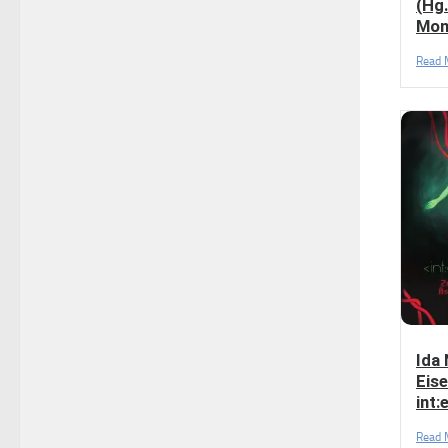
(Hg.
Mon
Read 
Ida
Eise
int:
Read 