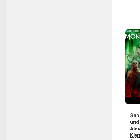
Sab
und
Ale
Kly