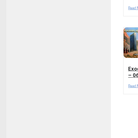
Read 
Exo
– 0
Read 