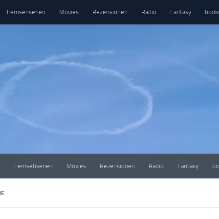
Fernsehserien
Movies
Rezensionen
Radio
Fantasy
book
e
Fernsehserien
Movies
Rezensionen
Radio
Fantasy
bo
RE