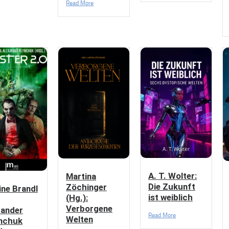
Read More
A. T. Wolter:
Martina
Die Zukunft
Zöchinger
ine Brandl
ist weiblich
(Hg.):
Verborgene
xander
Read More
Welten
mchuk