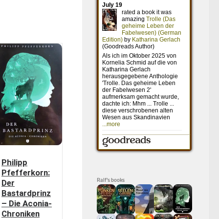
Philipp
Pfefferkorn:
Ralf's books
Der
Bastardprinz
– Die Aconia-
Chroniken