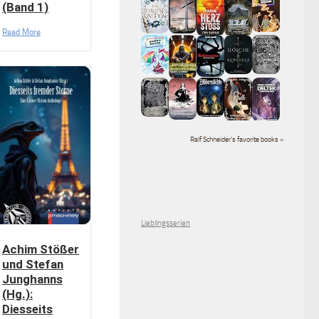
(Band 1)
Read More
Ralf Schneider's favorite books »
Lieblingsserien
Achim Stößer
und Stefan
Junghanns
(Hg.):
Diesseits