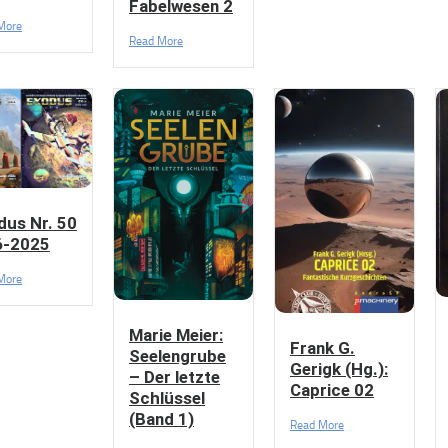
Fabelwesen 2
More
Read More
dus Nr. 50
6-2025
More
Marie Meier:
Frank G.
Seelengrube
Gerigk (Hg.):
– Der letzte
Caprice 02
Schlüssel
(Band 1)
Read More