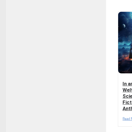
In a
Wel
Sci
Fict
Ant
Read 