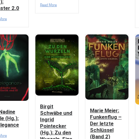
):
Read More
ster 2.0
More
Birgit
Marie Meier:
 Nadine
Schwäbe und
Funkenflug –
le (Hg.):
Ingrid
Der letzte
elegance
Pointecker
Schlüssel
(Hg.): Zu den
More
(Band 2)