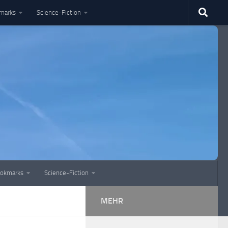
marks
Science-Fiction
okmarks
Science-Fiction
MEHR