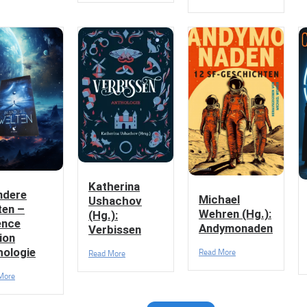
Katherina
ndere
Michael
Ushachov
ten –
Wehren (Hg.):
(Hg.):
ence
Andymonaden
Verbissen
ion
hologie
Read More
Read More
More