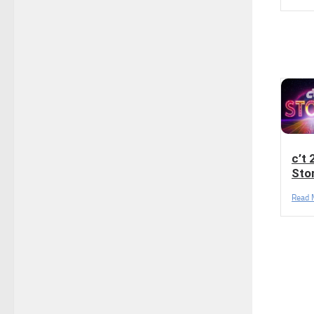
c’t 
Sto
Read 