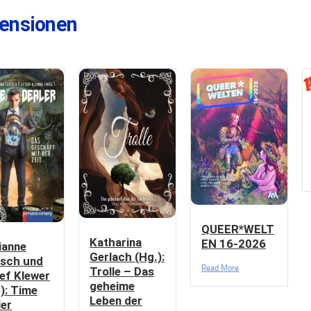
ensionen
QUEER*WELT
Katharina
EN 16-2026
ianne
Gerlach (Hg.):
isch und
Read More
Trolle – Das
ef Klewer
geheime
): Time
Leben der
ler