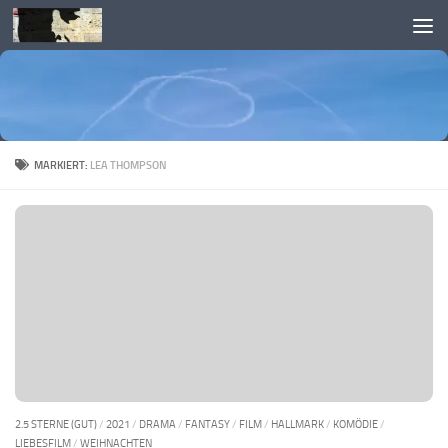
Skip to content
MARKIERT:
LEA THOMPSON
2.5 STERNE (GUT)
/
2021
/
DRAMA
/
FANTASY
/
FILM
/
HALLMARK
/
KOMÖDIE
/
LIEBESFILM
/
WEIHNACHTEN