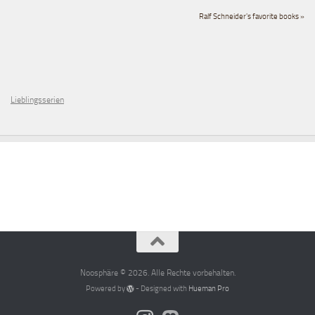
Ralf Schneider's favorite books »
Lieblingsserien
Noosphäre © 2026. Alle Rechte vorbehalten.
Powered by
- Designed with
Hueman Pro