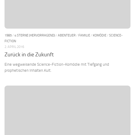
1985
/
4 STERNE (HERVORRAGEND)
/
ABENTEUER
/
FAMILIE
/
KOMÖDIE
/
SCIENCE-
FICTION
2. APRIL 2016
Zurück in die Zukunft
Eine wegweisende Science-Fiction-Komödie mit Tiefgang und
prophetischen Inhalten.Kult.