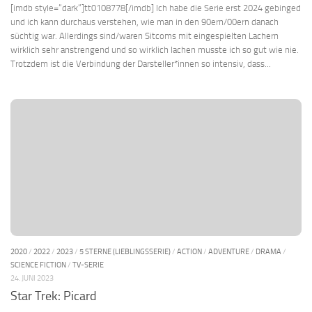
[imdb style=“dark“]tt0108778[/imdb] Ich habe die Serie erst 2024 gebinged
und ich kann durchaus verstehen, wie man in den 90ern/00ern danach
süchtig war. Allerdings sind/waren Sitcoms mit eingespielten Lachern
wirklich sehr anstrengend und so wirklich lachen musste ich so gut wie nie.
Trotzdem ist die Verbindung der Darsteller*innen so intensiv, dass...
2020
/
2022
/
2023
/
5 STERNE (LIEBLINGSSERIE)
/
ACTION
/
ADVENTURE
/
DRAMA
/
SCIENCE FICTION
/
TV-SERIE
24. JUNI 2023
Star Trek: Picard