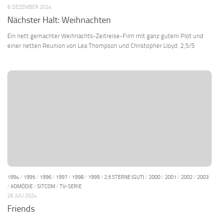
8. DEZEMBER 2024
Nächster Halt: Weihnachten
Ein nett gemachter Weihnachts-Zeitreise-Film mit ganz gutem Plot und
einer netten Reunion von Lea Thompson und Christopher Lloyd. 2,5/5
1994
/
1995
/
1996
/
1997
/
1998
/
1999
/
2.5 STERNE (GUT)
/
2000
/
2001
/
2002
/
2003
/
KOMÖDIE
/
SITCOM
/
TV-SERIE
26. JULI 2024
Friends