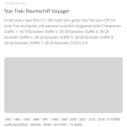
19. JANUAR 2021
Star Trek: Raumschiff Voyager
[imdb style=“dark“]tt0112178[/imdb] Sehr gutes Star Trek Spin-Off mit
einer Frau als Kapitän und weiteren exzellent ausgearbeiteten Charakteren.
Staffel 1: 16/16 Episoden Staffel 2: 26/26 Episoden Staffel 3: 26/26
Episoden Staffel 4: 26/26 Episoden Staffel 5: 26/26 Episoden Staffel 6:
26/26 Episoden Staffel 7: 26/26 Episoden  5/5
1993
/
1994
/
1995
/
1996
/
1997
/
1998
/
1999
/
2000
/
2001
/
2016
/
2018
/
5 STERNE
(LIEBLINGSSERIE)
/
DRAMA
/
KRIMI
/
MYSTERY
/
TV-SERIE