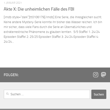
1. JANUAR 2021
Akte X: Die unheimlichen Fälle des FBI
[imdb style=“dark“]tt0106179[/imdb] Eine Serie, die ihresgleichen sucht.
Keine andere Mystery-Serie konnte ihr bisher das Wasser reichen. Ich bin
mir sicher, dass viele Fans durch die Serie an Übernatürliches und
extraterrestrische Phänomene zu glauben lernten. 5/5 Staffel 1: 24/24
Episoden Staffel 2: 25/25 Episoden Staffel 3: 24/24 Episoden Staffel 4:
24/24...
FOLGEN: