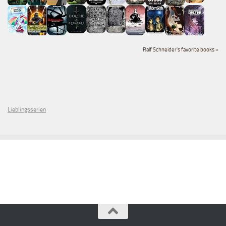
Ralf Schneider's favorite books »
Lieblingsserien