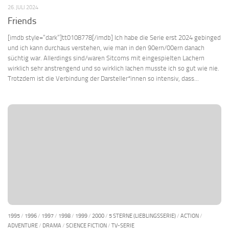
26. JULI 2024
Friends
[imdb style=“dark“]tt0108778[/imdb] Ich habe die Serie erst 2024 gebinged
und ich kann durchaus verstehen, wie man in den 90ern/00ern danach
süchtig war. Allerdings sind/waren Sitcoms mit eingespielten Lachern
wirklich sehr anstrengend und so wirklich lachen musste ich so gut wie nie.
Trotzdem ist die Verbindung der Darsteller*innen so intensiv, dass...
1995
/
1996
/
1997
/
1998
/
1999
/
2000
/
5 STERNE (LIEBLINGSSERIE)
/
ACTION
/
ADVENTURE
/
DRAMA
/
SCIENCE FICTION
/
TV-SERIE