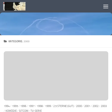
Skip to content
KATEGORIE:
2000
1994
/
1995
/
1996
/
1997
/
1998
/
1999
/
2.5 STERNE (GUT)
/
2000
/
2001
/
2002
/
2003
/
KOMÖDIE
/
SITCOM
/
TV-SERIE