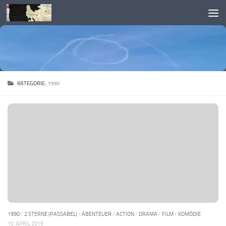
Skip to content
KATEGORIE:
1990
1990
/
2 STERNE (PASSABEL)
/
ABENTEUER
/
ACTION
/
DRAMA
/
FILM
/
KOMÖDIE
10. APRIL 2016