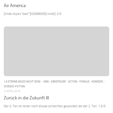
Air America
[imdb style=“dark“]tt0099005[/imdb] 2/5
1.5 STERNE (MUSS NICHT SEIN)
/
1990
/
ABENTEUER
/
ACTION
/
FAMILIE
/
KOMÖDIE
/
SCIENCE-FICTION
2. APRIL 2016
Zurück in die Zukunft III
Der 3. Teil ist leider noch etwas schlechter geworden als der 2. Teil. 1,5/5