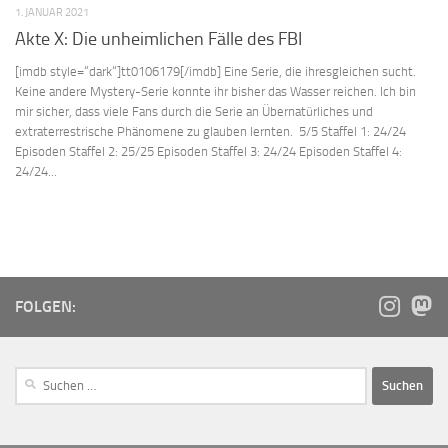
1. JANUAR 2021
Akte X: Die unheimlichen Fälle des FBI
[imdb style=“dark“]tt0106179[/imdb] Eine Serie, die ihresgleichen sucht.
Keine andere Mystery-Serie konnte ihr bisher das Wasser reichen. Ich bin
mir sicher, dass viele Fans durch die Serie an Übernatürliches und
extraterrestrische Phänomene zu glauben lernten. 5/5 Staffel 1: 24/24
Episoden Staffel 2: 25/25 Episoden Staffel 3: 24/24 Episoden Staffel 4:
24/24...
FOLGEN: