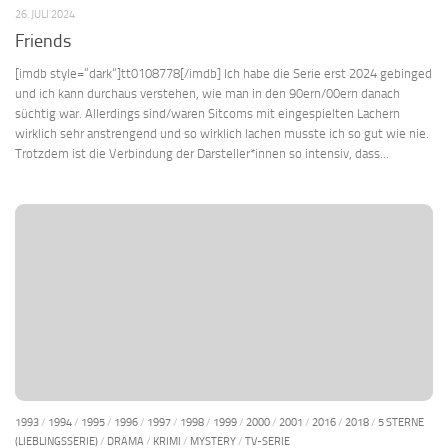
26. JULI 2024
Friends
[imdb style=“dark“]tt0108778[/imdb] Ich habe die Serie erst 2024 gebinged
und ich kann durchaus verstehen, wie man in den 90ern/00ern danach
süchtig war. Allerdings sind/waren Sitcoms mit eingespielten Lachern
wirklich sehr anstrengend und so wirklich lachen musste ich so gut wie nie.
Trotzdem ist die Verbindung der Darsteller*innen so intensiv, dass...
1993
/
1994
/
1995
/
1996
/
1997
/
1998
/
1999
/
2000
/
2001
/
2016
/
2018
/
5 STERNE
(LIEBLINGSSERIE)
/
DRAMA
/
KRIMI
/
MYSTERY
/
TV-SERIE