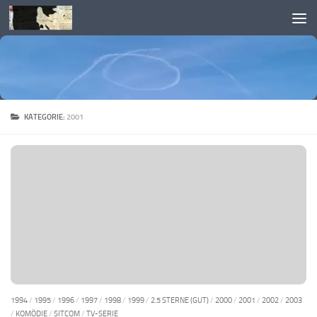
Skip to content
KATEGORIE:
2001
1994
/
1995
/
1996
/
1997
/
1998
/
1999
/
2.5 STERNE (GUT)
/
2000
/
2001
/
2002
/
2003
/
KOMÖDIE
/
SITCOM
/
TV-SERIE