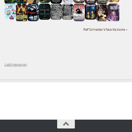
Ralf Schneider's favorite books »
Lieblingsserien