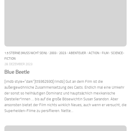
1.5 STERNE (MUSS NICHT SEIN)
/
2003
/
2023
/
ABENTEUER
/
ACTION
/
FILM
/
SCIENCE-
FICTION
28. DEZEMBER 2023
Blue Beetle
[imdb style=“dark“]tt9362930[/imdb] Gut an dem Film ist die
außergewöhnliche Zusammensetzung des Casts. Endlich mal eine Umkehr
der sonst so hellhäutigen Dominanz und hauptsächlich mexikanische
Darsteller*innen … bis auf die große Bösewichtin Susan Sarandon. Aber
ansonsten bietet der Film nichts wirklich Neues, auch wenn er versucht, die
Superhelden-Filme zu persiflieren. Nette...