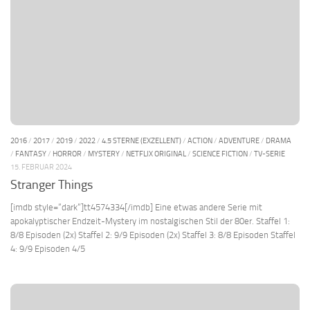
2016
/
2017
/
2019
/
2022
/
4.5 STERNE (EXZELLENT)
/
ACTION
/
ADVENTURE
/
DRAMA
/
FANTASY
/
HORROR
/
MYSTERY
/
NETFLIX ORIGINAL
/
SCIENCE FICTION
/
TV-SERIE
15. FEBRUAR 2024
Stranger Things
[imdb style=“dark“]tt4574334[/imdb] Eine etwas andere Serie mit
apokalyptischer Endzeit-Mystery im nostalgischen Stil der 80er. Staffel 1:
8/8 Episoden (2x) Staffel 2: 9/9 Episoden (2x) Staffel 3: 8/8 Episoden Staffel
4: 9/9 Episoden 4/5