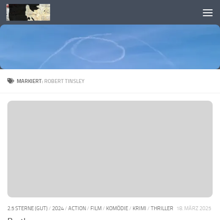
Skip to content
MARKIERT:
ROBERT TINSLEY
2.5 STERNE (GUT)
/
2024
/
ACTION
/
FILM
/
KOMÖDIE
/
KRIMI
/
THRILLER
18. MÄRZ 2025