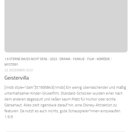
1.5 STERNE (MUSS NICHT SEIN)
/
2023
/
DRAMA
/
FAMILIE
/
FILM
/
KOMÖDIE
/
MYSTERY
23. DEZEMBER 2023
Geistervilla
[imdb style=“dark“]tt1695843[/imdb] Ein wenig überraschender und mäßig
unterhaltsamer Kinder-Gruselfilm. Standard-Schocker wurden einer nach
dem anderen abgespult und ließen kaum Platz für Humor oder echte
Gänsehaut. Alles zielt irgendwie darauf hin, eine Disney-Attraktion zu
featuren. Da nutzt es auch nichts, gute Schauspieler*innen einzukaufen.
1.5/5