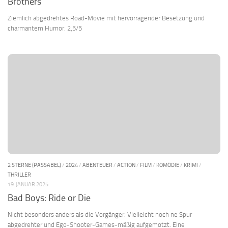
Brothers
Ziemlich abgedrehtes Road-Movie mit hervorragender Besetzung und
charmantem Humor. 2,5/5
2 STERNE (PASSABEL)
/
2024
/
ABENTEUER
/
ACTION
/
FILM
/
KOMÖDIE
/
KRIMI
/
THRILLER
19. JANUAR 2025
Bad Boys: Ride or Die
Nicht besonders anders als die Vorgänger. Vielleicht noch ne Spur
abgedrehter und Ego-Shooter-Games-mäßig aufgemotzt. Eine