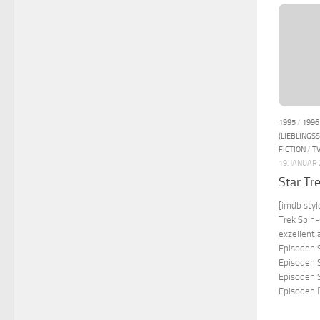
1995
/
1996
(LIEBLINGSS
FICTION
/
T
19. JANUAR
Star Tr
[imdb styl
Trek Spin-
exzellent 
Episoden S
Episoden S
Episoden S
Episoden 