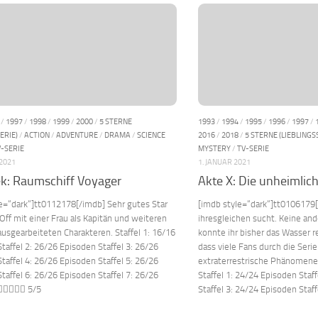
/
1997
/
1998
/
1999
/
2000
/
5 STERNE
1993
/
1994
/
1995
/
1996
/
1997
/
ERIE)
/
ACTION
/
ADVENTURE
/
DRAMA
/
SCIENCE
2016
/
2018
/
5 STERNE (LIEBLINGS
V-SERIE
MYSTERY
/
TV-SERIE
 2021
1. JANUAR 2021
ek: Raumschiff Voyager
Akte X: Die unheimlich
e=“dark“]tt0112178[/imdb] Sehr gutes Star
[imdb style=“dark“]tt0106179[/
Off mit einer Frau als Kapitän und weiteren
ihresgleichen sucht. Keine an
ausgearbeiteten Charakteren. Staffel 1: 16/16
konnte ihr bisher das Wasser re
taffel 2: 26/26 Episoden Staffel 3: 26/26
dass viele Fans durch die Seri
taffel 4: 26/26 Episoden Staffel 5: 26/26
extraterrestrische Phänomene 
taffel 6: 26/26 Episoden Staffel 7: 26/26
Staffel 1: 24/24 Episoden Staf
 5/5
Staffel 3: 24/24 Episoden Staffe