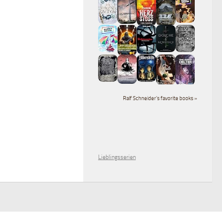
Ralf Schneider's favorite books »
Lieblingsserien