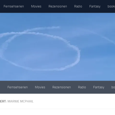
Fernsehserien
Movies
Rezensionen
Radio
Fantasy
book
e
Fernsehserien
Movies
Rezensionen
Radio
Fantasy
bo
ERT:
MARNIE MCPHAIL