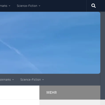
marks
Science-Fiction
okmarks
Science-Fiction
MEHR