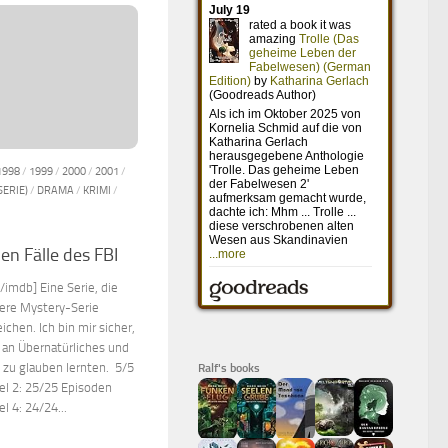
1998
/
1999
/
2000
/
2001
/
SERIE)
/
DRAMA
/
KRIMI
/
en Fälle des FBI
imdb] Eine Serie, die
dere Mystery-Serie
ichen. Ich bin mir sicher,
e an Übernatürliches und
zu glauben lernten. 5/5
Ralf's books
fel 2: 25/25 Episoden
l 4: 24/24...