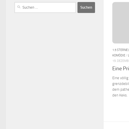
1.5 STERNE 
KOMÖDIE
/
19. DEZEMB
Eine Pr
Eine völli
grenzdebi
dem pathe
den Keks.