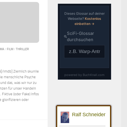
AMA
/
FILM
/
THRILLER
[/imdb] Ziemlich skurrile
 die menschliche Psyche
 und das, was wir nur zu
nzen für unser Handeln
 Fiktive (oder Fake) Infos
 glorifizieren oder