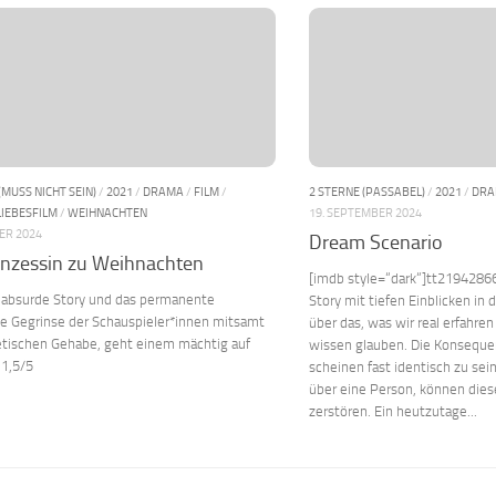
(MUSS NICHT SEIN)
/
2021
/
DRAMA
/
FILM
/
2 STERNE (PASSABEL)
/
2021
/
DR
LIEBESFILM
/
WEIHNACHTEN
19. SEPTEMBER 2024
ER 2024
Dream Scenario
inzessin zu Weihnachten
[imdb style=“dark“]tt21942866
g absurde Story und das permanente
Story mit tiefen Einblicken in
le Gegrinse der Schauspieler*innen mitsamt
über das, was wir real erfahren
tischen Gehabe, geht einem mächtig auf
wissen glauben. Die Konseque
 1,5/5
scheinen fast identisch zu sein.
über eine Person, können diese
zerstören. Ein heutzutage...