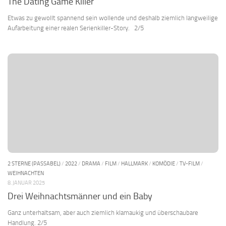
The Dating Game Killer
Etwas zu gewollt spannend sein wollende und deshalb ziemlich langweilige
Aufarbeitung einer realen Serienkiller-Story. 2/5
2 STERNE (PASSABEL)
/
2022
/
DRAMA
/
FILM
/
HALLMARK
/
KOMÖDIE
/
TV-FILM
/
WEIHNACHTEN
8. JANUAR 2025
Drei Weihnachtsmänner und ein Baby
Ganz unterhaltsam, aber auch ziemlich klamaukig und überschaubare
Handlung. 2/5