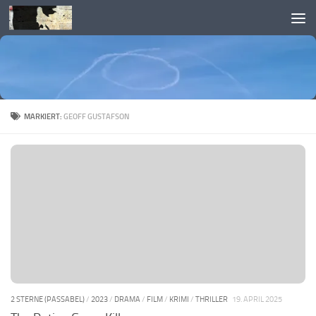
Skip to content
MARKIERT:
GEOFF GUSTAFSON
2 STERNE (PASSABEL)
/
2023
/
DRAMA
/
FILM
/
KRIMI
/
THRILLER
19. APRIL 2025