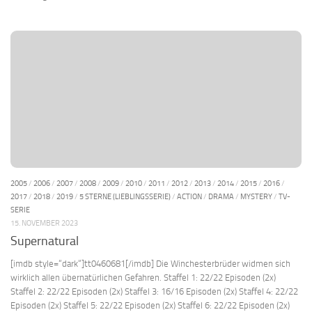
2005
/
2006
/
2007
/
2008
/
2009
/
2010
/
2011
/
2012
/
2013
/
2014
/
2015
/
2016
/
2017
/
2018
/
2019
/
5 STERNE (LIEBLINGSSERIE)
/
ACTION
/
DRAMA
/
MYSTERY
/
TV-
SERIE
15. NOVEMBER 2023
Supernatural
[imdb style=“dark“]tt0460681[/imdb] Die Winchesterbrüder widmen sich
wirklich allen übernatürlichen Gefahren. Staffel 1: 22/22 Episoden (2x)
Staffel 2: 22/22 Episoden (2x) Staffel 3: 16/16 Episoden (2x) Staffel 4: 22/22
Episoden (2x) Staffel 5: 22/22 Episoden (2x) Staffel 6: 22/22 Episoden (2x)