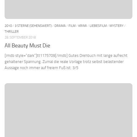
2010
/
3 STERNE (SEHENSWERT)
/
DRAMA
/
FILM
/
KRIMI
/
LIEBESFILM
/
MYSTERY
/
THRILLER
28. SEPTEMBER 2018
All Beauty Must Die
[imdb style=“dark“]tt1175709[/imdb] Gutes Drehbuch mit lange aufrecht
gehaltener Spannung. Zumal die reale Vorlage trotz selbst belastender
Aussage noch immer auf freiem Fuß ist. 3/5