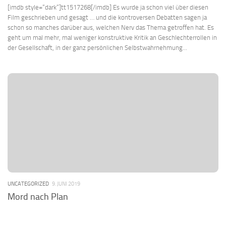
[imdb style=“dark“]tt1517268[/imdb] Es wurde ja schon viel über diesen
Film geschrieben und gesagt … und die kontroversen Debatten sagen ja
schon so manches darüber aus, welchen Nerv das Thema getroffen hat. Es
geht um mal mehr, mal weniger konstruktive Kritik an Geschlechterrollen in
der Gesellschaft, in der ganz persönlichen Selbstwahrnehmung...
UNCATEGORIZED
9. JUNI 2019
Mord nach Plan