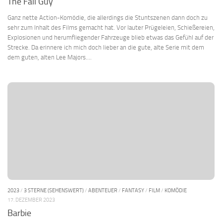
The Fall Guy
Ganz nette Action-Komödie, die allerdings die Stuntszenen dann doch zu
sehr zum Inhalt des Films gemacht hat. Vor lauter Prügeleien, Schießereien,
Explosionen und herumfliegender Fahrzeuge blieb etwas das Gefühl auf der
Strecke. Da erinnere ich mich doch lieber an die gute, alte Serie mit dem
dem guten, alten Lee Majors....
2023
/
3 STERNE (SEHENSWERT)
/
ABENTEUER
/
FANTASY
/
FILM
/
KOMÖDIE
17. DEZEMBER 2023
Barbie