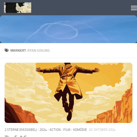
Skip to content
MARKIERT:
RYAN GOSLING
2 STERNE (PASSABEL)
/
2024
/
ACTION
/
FILM
/
KOMÖDIE
20. OKTOBER 2024