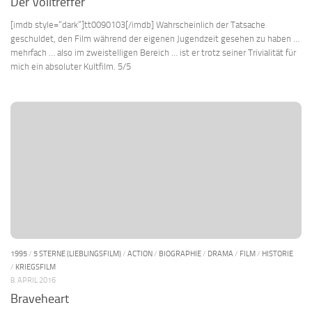
Der Volltreffer
[imdb style=“dark“]tt0090103[/imdb] Wahrscheinlich der Tatsache
geschuldet, den Film während der eigenen Jugendzeit gesehen zu haben …
mehrfach … also im zweistelligen Bereich … ist er trotz seiner Trivialität für
mich ein absoluter Kultfilm. 5/5
1995
/
5 STERNE (LIEBLINGSFILM)
/
ACTION
/
BIOGRAPHIE
/
DRAMA
/
FILM
/
HISTORIE
/
KRIEGSFILM
8. APRIL 2016
Braveheart