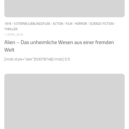
1979
/
5 STERNE (LIEBLINGSFILM)
/
ACTION
/
FILM
/
HORROR
/
SCIENCE-FICTION
/
THRILLER
1. APRIL 2016
Alien – Das unheimliche Wesen aus einer fremden
Welt
[imdb style=“dark“]tt0078748[/imdb] 5/5