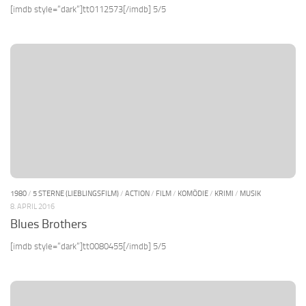
[imdb style=“dark“]tt0112573[/imdb] 5/5
1980
/
5 STERNE (LIEBLINGSFILM)
/
ACTION
/
FILM
/
KOMÖDIE
/
KRIMI
/
MUSIK
8. APRIL 2016
Blues Brothers
[imdb style=“dark“]tt0080455[/imdb] 5/5