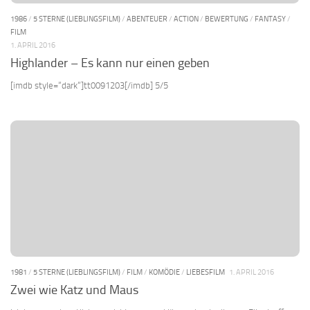
1986
/
5 STERNE (LIEBLINGSFILM)
/
ABENTEUER
/
ACTION
/
BEWERTUNG
/
FANTASY
/
FILM
1. APRIL 2016
Highlander – Es kann nur einen geben
[imdb style=“dark“]tt0091203[/imdb] 5/5
1981
/
5 STERNE (LIEBLINGSFILM)
/
FILM
/
KOMÖDIE
/
LIEBESFILM
1. APRIL 2016
Zwei wie Katz und Maus