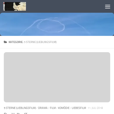
Skip to content
KATEGORIE:
5 STERNE (LIEBLINGSFILM)
5 STERNE (LIEBLINGSFILM)
/
DRAMA
/
FILM
/
KOMÖDIE
/
LIEBESFILM
11. JULI 2018