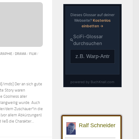
GRAPHIE
/
DRAMA
/
FILM
/
[/imdb] Der an sich gute
hte Story waren
e Coolness aller
 langweilig wurde. Auch
 der/dem Zuschauer*in die
(vor allem Abkürzungen)
ließ die Charakter...