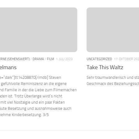
ERNE (SEHENSWERT)
/
DRAMA
/
FILM
1. JULI 2023
UNCATEGORIZED
17. OKTOBER 20
belmans
Take This Waltz
le=“dark“]tt14208870[/imdb] Steven
Sehr traumwandlerisch und st
 gefühlvolle Reminiszenz an die eigene
Geschmack des Beziehungssch
nd Familie in der die Liebe zum Filmemachen
aden ist. Trotz Überlange wird’s nicht
 mit viel Nostalgie und ein paar Fakten
 Gute Besetzung und ausnahmsweise auch
nehme Kinderbesetzung. 3/5