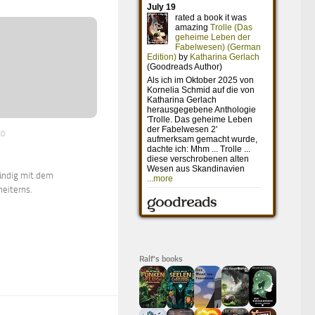
20
ändig mit dem
eiterns.
Ralf's books