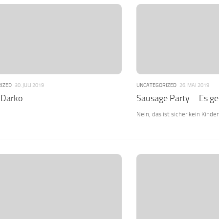
IZED
30. JULI 2019
UNCATEGORIZED
26. MAI 2019
 Darko
Sausage Party – Es g
Nein, das ist sicher kein Kinder