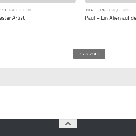
IZED
6. AUGUST 2018
UNCATEGORIZED
28. JULI 2017
aster Artist
Paul – Ein Alien auf d
LOAD MORE