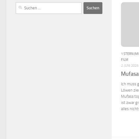
1 STERN (MI
FILM
2. JUNI 2025
Mufasa
Ich muss 
Löwen ziem
Mufasa to
ist zwar g
alles nicht