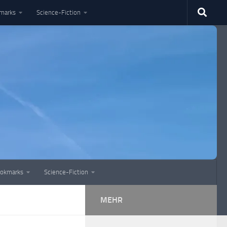
marks
Science-Fiction
okmarks
Science-Fiction
MEHR