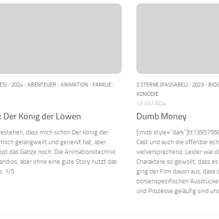
ES)
/
2024
/
ABENTEUER
/
ANIMATION
/
FAMILIE
/
2 STERNE (PASSABEL)
/
2023
/
BIO
KOMÖDIE
13. JULI 2024
: Der König der Löwen
Dumb Money
gestehen, dass mich schon Der König der
[imdb style=“dark“]tt13957560
lich gelangweilt und genervt hat, aber
Cast und auch die offenbar ec
ppt das Ganze noch. Die Animationstechnik
vielversprechend. Leider war di
randios, aber ohne eine gute Story nutzt das
Charaktere so gewollt, dass es
s. 1/5
ging der Film davon aus, dass
börsenspezifischen Ausdrücke 
und Prozesse geläufig sind und 