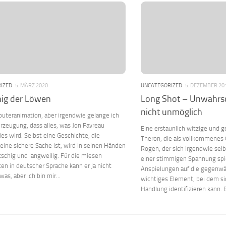
IZED
5. MÄRZ 2020
UNCATEGORIZED
5. DEZEMBER 20
nig der Löwen
Long Shot – Unwahrsc
nicht unmöglich
uteranimation, aber irgendwie gelange ich
rzeugung, dass alles, was Jon Favreau
Eine erstaunlich witzige und ge
ies wird. Selbst eine Geschichte, die
Theron, die als vollkommenes 
 eine sichere Sache ist, wird in seinen Händen
Rogen, der sich irgendwie selbs
tschig und langweilig. Für die miesen
einer stimmigen Spannung spiel
ten in deutscher Sprache kann er ja nicht
Anspielungen auf die gegenwär
was, aber ich bin mir...
wichtiges Element, bei dem si
Handlung identifizieren kann. 