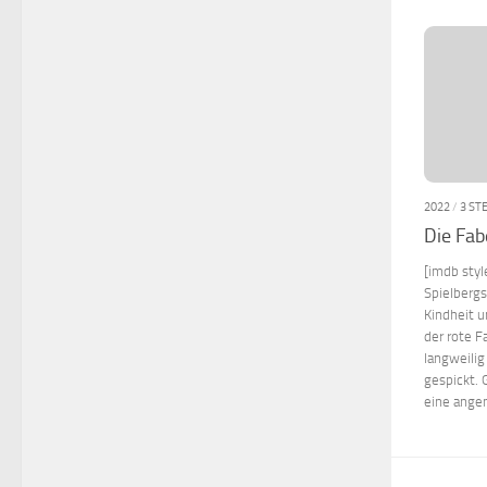
2022
/
3 ST
Die Fa
[imdb sty
Spielbergs
Kindheit u
der rote F
langweilig
gespickt.
eine ange