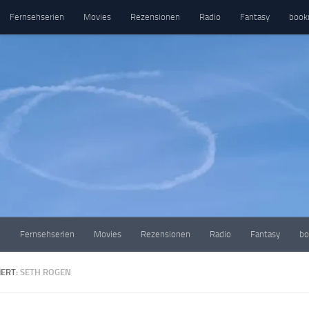
Fernsehserien
Movies
Rezensionen
Radio
Fantasy
book
e
Fernsehserien
Movies
Rezensionen
Radio
Fantasy
bo
ERT:
SETH ROGEN