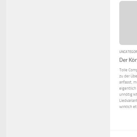
UNCATEGOR
Der Kö
Tolle Comp
zu der Übe
anfasst, m
eigentlich
unnötig ki
Liedvarian
wirklich et