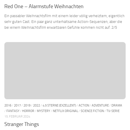
Red One – Alarmstufe Weihnachten
Ein passabler Weihnachtsfilm mit einem leider völlig verheiztem, eigentlich
sehr guten Cast. Ein paar ganz unterhaltsame Action-Sequenzen, aber die
bei einem Weihnachtsfilm erwartbaren Gefühle kommen nicht auf. 2/5
2016
/
2017
/
2019
/
2022
/
4.5 STERNE (EXZELLENT)
/
ACTION
/
ADVENTURE
/
DRAMA
/
FANTASY
/
HORROR
/
MYSTERY
/
NETFLIX ORIGINAL
/
SCIENCE FICTION
/
TV-SERIE
15. FEBRUAR 2024
Stranger Things