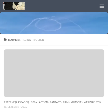
Skip to content
MARKIERT:
REGINA TING CHEN
2 STERNE (PASSABEL)
/
2024
/
ACTION
/
FANTASY
/
FILM
/
KOMÖDIE
/
WEIHNACHTEN
14. DEZEMBER 2024