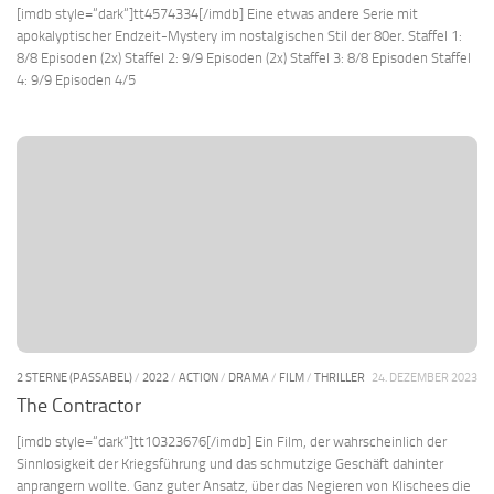
[imdb style=“dark“]tt4574334[/imdb] Eine etwas andere Serie mit
apokalyptischer Endzeit-Mystery im nostalgischen Stil der 80er. Staffel 1:
8/8 Episoden (2x) Staffel 2: 9/9 Episoden (2x) Staffel 3: 8/8 Episoden Staffel
4: 9/9 Episoden 4/5
2 STERNE (PASSABEL)
/
2022
/
ACTION
/
DRAMA
/
FILM
/
THRILLER
24. DEZEMBER 2023
The Contractor
[imdb style=“dark“]tt10323676[/imdb] Ein Film, der wahrscheinlich der
Sinnlosigkeit der Kriegsführung und das schmutzige Geschäft dahinter
anprangern wollte. Ganz guter Ansatz, über das Negieren von Klischees die