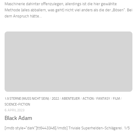
Maschinerie dahinter offenzulegen, allerdings ist die hier gewählte
Methode (alles abballern, was geht) nicht viel anders als die der „Bösen“. Bei
dem Anspruch hätte...
1.5 STERNE (MUSS NICHT SEIN)
/
2022
/
ABENTEUER
/
ACTION
/
FANTASY
/
FILM
/
SCIENCE-FICTION
6. APRIL 2023
Black Adam
[imdb style=“dark“]tt6443346[/imdb] Triviale Superhelden-Schlägerei. 1/5