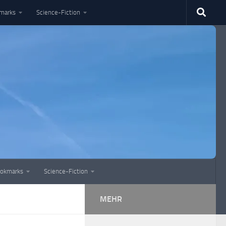
marks
Science-Fiction
okmarks
Science-Fiction
MEHR