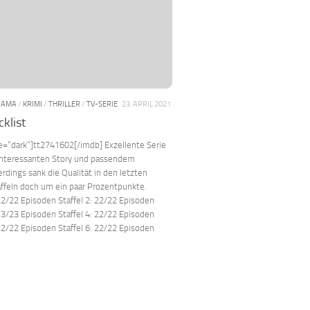
RAMA
/
KRIMI
/
THRILLER
/
TV-SERIE
23. APRIL 2021
cklist
e=“dark“]tt2741602[/imdb] Exzellente Serie
 interessanten Story und passendem
rdings sank die Qualität in den letzten
ffeln doch um ein paar Prozentpunkte.
 22/22 Episoden Staffel 2: 22/22 Episoden
 23/23 Episoden Staffel 4: 22/22 Episoden
 22/22 Episoden Staffel 6: 22/22 Episoden