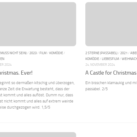
(MUSS NICHT SEIN)
/
2023
/
FILM
/
KOMÖDIE
/
2 STERNE (PASSABEL)
/
2021
/
ABE
TEN
KOMÖDIE
/
LIEBESFILM
/
WEIHNAC
ER 2024
24. NOVEMBER 2024
hristmas. Ever!
A Castle for Christmas
beginnt so dermaßen kitschig und überzogen,
Ein bisschen klamaukig und mi
anze Zeit die Erwartung besteht, dass der
passabel. 2/5
st kommt und alles auflöst. Dumm nur, dass
st nicht kommt und alles auf extrem weirde
eise durchgezogen wird. 1,5/5