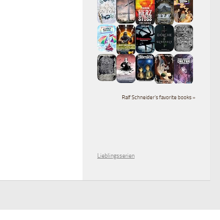
Ralf Schneider's favorite books »
Lieblingsserien