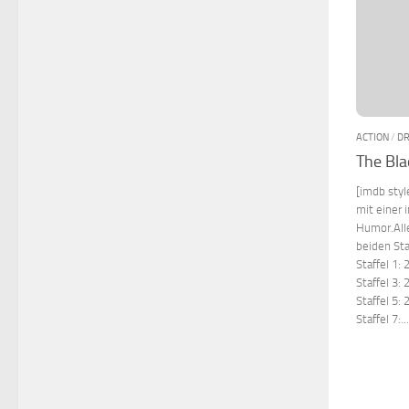
ACTION
/
D
The Bla
[imdb styl
mit einer
Humor.Alle
beiden Sta
Staffel 1:
Staffel 3:
Staffel 5:
Staffel 7:...