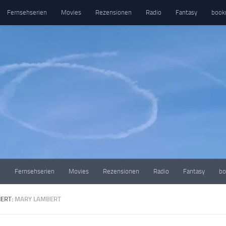
Fernsehserien
Movies
Rezensionen
Radio
Fantasy
book
e
Fernsehserien
Movies
Rezensionen
Radio
Fantasy
bo
ERT:
MARY LAMBERT