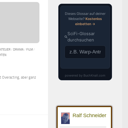
NTEUER
/
DRAMA
/
FILM
/
HTEN
t Overacting, aber ganz