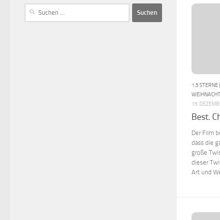
1.5 STERNE 
WEIHNACH
15. DEZEMB
Best. C
Der Film 
dass die g
große Twi
dieser Twi
Art und W