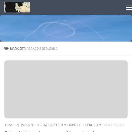
Skip to content
MARKIERT:
FRANÇOIS BERLÉAND
1.5 STERNE (MUSS NICHT SEIN)
/
2023
/
FILM
/
KOMÖDIE
/
LIEBESFILM
18. MÄRZ 2025