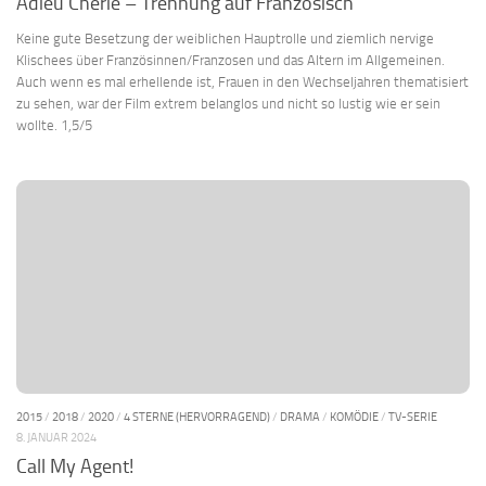
Adieu Chérie – Trennung auf Französisch
Keine gute Besetzung der weiblichen Hauptrolle und ziemlich nervige
Klischees über Französinnen/Franzosen und das Altern im Allgemeinen.
Auch wenn es mal erhellende ist, Frauen in den Wechseljahren thematisiert
zu sehen, war der Film extrem belanglos und nicht so lustig wie er sein
wollte. 1,5/5
2015
/
2018
/
2020
/
4 STERNE (HERVORRAGEND)
/
DRAMA
/
KOMÖDIE
/
TV-SERIE
8. JANUAR 2024
Call My Agent!