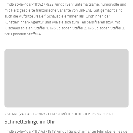
[imdb style=“dark“]tt4277922[/imdb] Sehr unterhaltsame, humorvolle und
mit Herz gespielte französische Variante von UnREAL. Gut gemacht sind
auch die Auftritte „realer“ Schauspieler*innen als Kund*innen der
Künstler*innen-Agentur und wie sie sich zum Teil persiflieren bzw. mit
Klischees spielen. Staffel 1: 6/6 Episoden Staffel 2: 6/6 Episoden Staffel 3:
6/6 Episoden Staffel 4:...
2 STERNE (PASSABEL)
/
2021
/
FILM
/
KOMÖDIE
/
LIEBESFILM
25. MÄRZ 2023
Schmetterlinge im Ohr
[imdb style=“dark“]tt14371818[/imdb] Ganz charmanter Film über eines der