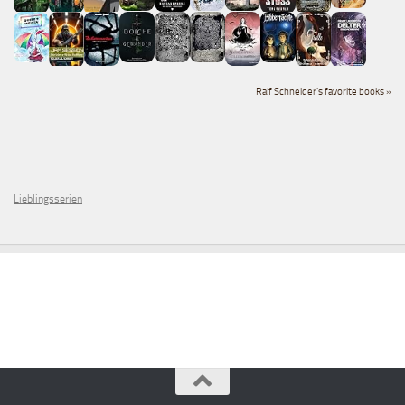
Ralf Schneider's favorite books »
Lieblingsserien