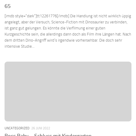
65
[imdb style=“dark“]tt12261776[/imdb] Die Handlung ist nicht wirklich üppig
angelegt, aber der Versuch, Science-Fiction mit Dinosaurier zu verbinden,
ist ganz gut gelungen. Es könnte die Verfilmung einer guten
Kurzgeschichte sein, die allerdings dann doch als Film ihre Längen hat. Nach
dem dritten Dino-Angriff wird’s irgendwie vorhersehbar. Die doch sehr
intensive Studie...
UNCATEGORIZED
26. JUNI 2022