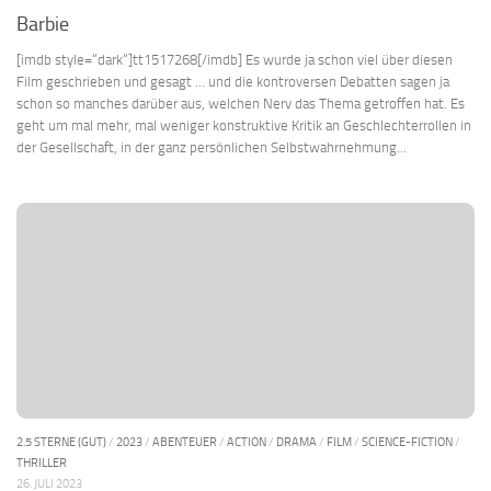
Barbie
[imdb style=“dark“]tt1517268[/imdb] Es wurde ja schon viel über diesen
Film geschrieben und gesagt … und die kontroversen Debatten sagen ja
schon so manches darüber aus, welchen Nerv das Thema getroffen hat. Es
geht um mal mehr, mal weniger konstruktive Kritik an Geschlechterrollen in
der Gesellschaft, in der ganz persönlichen Selbstwahrnehmung...
2.5 STERNE (GUT)
/
2023
/
ABENTEUER
/
ACTION
/
DRAMA
/
FILM
/
SCIENCE-FICTION
/
THRILLER
26. JULI 2023