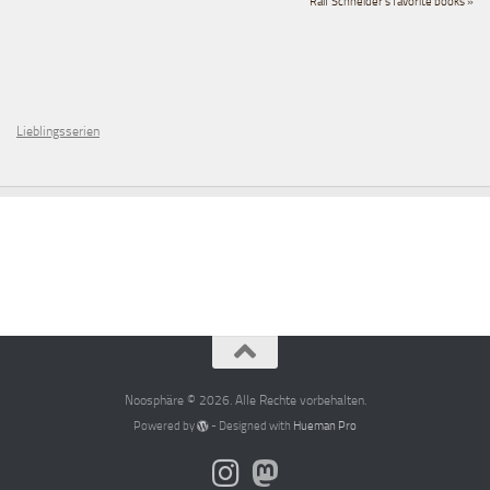
Ralf Schneider's favorite books »
Lieblingsserien
Noosphäre © 2026. Alle Rechte vorbehalten.
Powered by
- Designed with
Hueman Pro