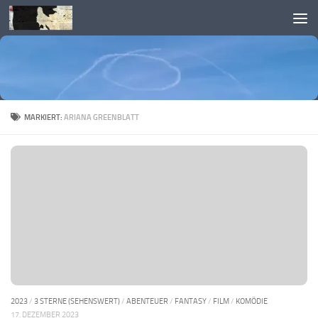
Skip to content
MARKIERT:
ARIANA GREENBLATT
2023
/
3 STERNE (SEHENSWERT)
/
ABENTEUER
/
FANTASY
/
FILM
/
KOMÖDIE
17. DEZEMBER 2023