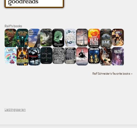
Ralf's books
Ralf Schneider's favorite books »
Lieblingsserien