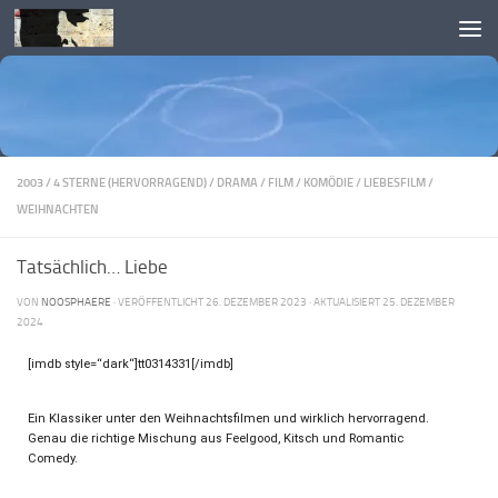
Skip to content
2003
/
4 STERNE (HERVORRAGEND)
/
DRAMA
/
FILM
/
KOMÖDIE
/
LIEBESFILM
/
WEIHNACHTEN
Tatsächlich… Liebe
VON
NOOSPHAERE
· VERÖFFENTLICHT
26. DEZEMBER 2023
· AKTUALISIERT
25. DEZEMBER
2024
[imdb style=“dark“]tt0314331[/imdb]
Ein Klassiker unter den Weihnachtsfilmen und wirklich hervorragend.
Genau die richtige Mischung aus Feelgood, Kitsch und Romantic
Comedy.