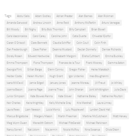
Tags:
Abdul Salis
Adam Godley
Adrian Preater
Alan Barnes
Alan Rickman
Amanda Garwood
Andrew Lincoln
Anne Reid
Anthony McPartlin
Arturo Venegas
Bill Moody
Bill Nighy
Billy Bob Thornton
Billy Campbell
Brian Bovell
Carla Vasconcelos
Carol Carey
Caroline John
Catia Duarte
Chiwetel Ejiofor
Ciaran O'Driscoll
Clare Bennett
Claudia Schiffer
Colin Coull
Colin Firth
Dan Fredenburgh
Dave Fisher
Deanna Mustard
Declan Donnelly
Denise Richards
Doraly Rosen
Edward Hardwicke
Elisabeth Margoni
Elisha Cuthbert
Emma Buckley
Emma Thompson
Fiona Thompson
Frances de la Tour
Frank Moorey
Gemma Aston
Georgia Flint
Gillian Barge
Glenn Conroy
Gregor Fisher
Heike Makatsch
Helder Costa
Helen Murton
Hugh Grant
Igor Urdenko
Ines Boughanmi
Ivana Miličević
Jamie Edgell
January Jones
Jeanne Moreau
Jill Freud
Jo Whiley
Joanna Bacon
Joanna Page
Joanna Thaw
John Sharian
Jont Whittington
Julia Davis
Junior Simpson
Kate Bowes Renna
Kate Glover
Katharine Bailey
Katherine Poulton
Keir Charles
Keira Knightley
Kelly Michelle Gray
Kris Marshall
Laura Linney
Laura Rees
Liam Neeson
Lúcia Moniz
Lulu Popplewell
Lynden David Hall
Marcus Brigstocke
Margery Mason
Martin Freeman
Martine McCutcheon
Matt Harvey
Meg Wynn Owen
Meredith Ostrom
Michael FitzGerald
Michael Parkinson
Nancy Sorrell
Nat Udom
Nia Jermin
Nicola McRoy
Nina Sosanya
Olivia Olson