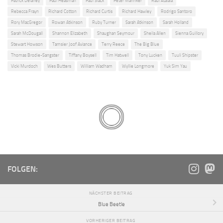
Patrick Delaney
Paul Heasman
Paul Slack
Peter Marinker
Raul Atalaia
Rebecca Frayn
Richard Cotton
Richard Curtis
Richard Hawley
Rodrigo Santoro
Rory MacGregor
Rowan Atkinson
Ruby Turner
Sarah Atkinson
Sarah Holland
Sarah McDougall
Shannon Elizabeth
Shaughan Seymour
Sheila Allen
Sienna Guillory
Stewart Howson
Tamsier Joof Aviance
Terry Reece
The Big Blue
Thomas Brodie-Sangster
Tiffany Boysell
Tim Hatwell
Tony Lucken
Tuuli Shipster
Vicki Murdoch
Wes Butters
William Wadham
Wyllie Longmore
Yuk Sim Yau
FOLGEN:
NÄCHSTER BEITRAG
Blue Beetle
VORHERIGER BEITRAG