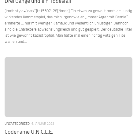
Drei Gänge und ein Todesfall
[imdb style=“dark“]tt15507128[/imdb] Ein etwas zu gewollt morbide-lustig
wirkendes Kammerspiel, das mich irgendwie an „Immer Ärger mit Bernie“
erinnerte … nur mit weniger Klamauk und wesentlich unlustiger. Dennoch
sind die Charaktere abwechslungsreich und gut gespielt. Der deutsche Titel
ist wie gewohnt katastrophal. Man hätte mal einen richtig witzigen Titel
wählen und...
UNCATEGORIZED
6. JANUAR 2023
Codename U.N.C.L.E.