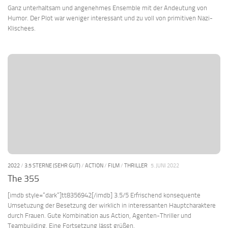
Ganz unterhaltsam und angenehmes Ensemble mit der Andeutung von
Humor. Der Plot war weniger interessant und zu voll von primitiven Nazi-
Klischees.
2022
/
3.5 STERNE (SEHR GUT)
/
ACTION
/
FILM
/
THRILLER
5. JUNI 2022
The 355
[imdb style=“dark“]tt8356942[/imdb] 3.5/5 Erfrischend konsequente
Umsetuzung der Besetzung der wirklich in interessanten Hauptcharaktere
durch Frauen. Gute Kombination aus Action, Agenten-Thriller und
Teambuilding. Eine Fortsetzung lässt grüßen.