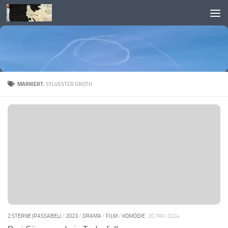
Skip to content
MARKIERT:
SYLVESTER GROTH
2 STERNE (PASSABEL)
/
2023
/
DRAMA
/
FILM
/
KOMÖDIE
20. MAI 2024