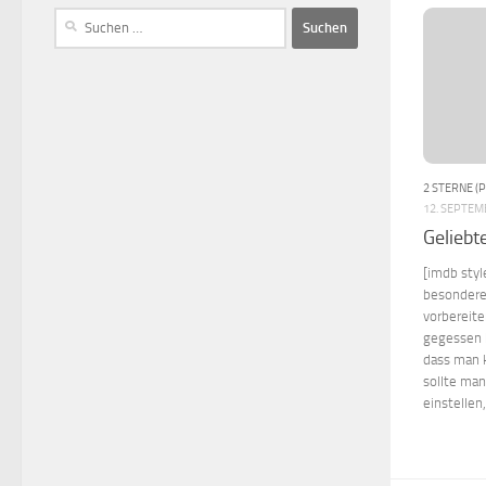
2 STERNE (
12. SEPTEM
Geliebt
[imdb styl
besonderer
vorbereite
gegessen h
dass man 
sollte man
einstellen