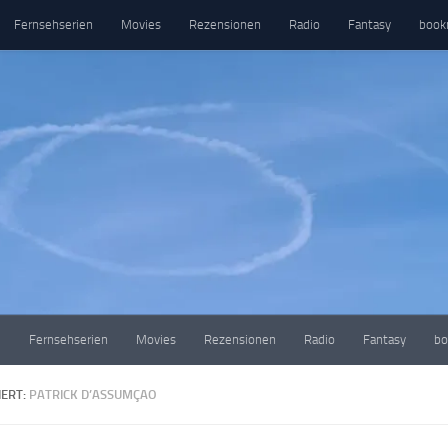
Fernsehserien
Movies
Rezensionen
Radio
Fantasy
book
e
Fernsehserien
Movies
Rezensionen
Radio
Fantasy
bo
ERT:
PATRICK D’ASSUMÇAO