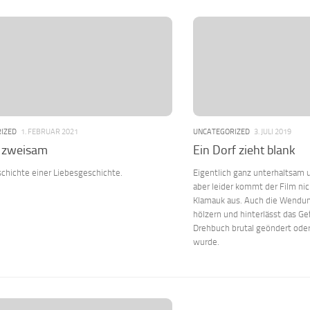
IZED
1. FEBRUAR 2021
UNCATEGORIZED
3. JULI 2019
 zweisam
Ein Dorf zieht blank
chichte einer Liebesgeschichte.
Eigentlich ganz unterhaltsam un
aber leider kommt der Film ni
Klamauk aus. Auch die Wendun
hölzern und hinterlässt das Gef
Drehbuch brutal geöndert oder
wurde.