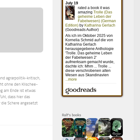
d agrarpolitik-kritisch,
cht ohne den Klischee-
g am Ende ist etwas
ühl, dass hier das
 die Schere angesetzt
Ralf's books