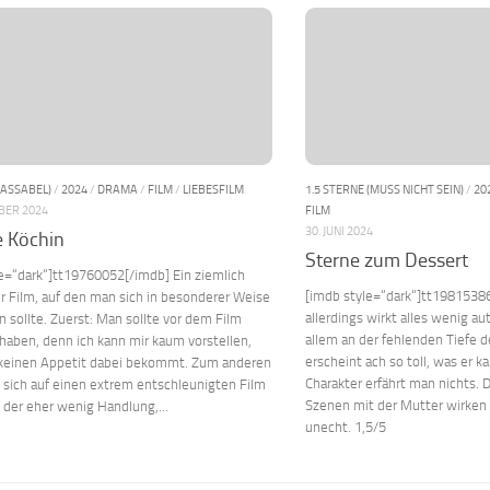
PASSABEL)
/
2024
/
DRAMA
/
FILM
/
LIEBESFILM
1.5 STERNE (MUSS NICHT SEIN)
/
20
BER 2024
FILM
30. JUNI 2024
e Köchin
Sterne zum Dessert
e=“dark“]tt19760052[/imdb] Ein ziemlich
[imdb style=“dark“]tt19815386
 Film, auf den man sich in besonderer Weise
allerdings wirkt alles wenig au
n sollte. Zuerst: Man sollte vor dem Film
allem an der fehlenden Tiefe d
aben, denn ich kann mir kaum vorstellen,
erscheint ach so toll, was er 
keinen Appetit dabei bekommt. Zum anderen
Charakter erfährt man nichts.
 sich auf einen extrem entschleunigten Film
Szenen mit der Mutter wirken
, der eher wenig Handlung,...
unecht. 1,5/5