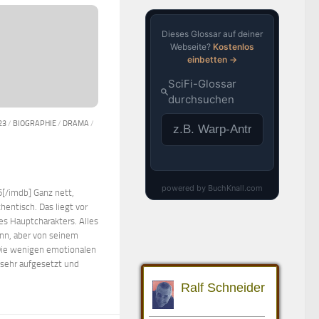
23
/
BIOGRAPHIE
/
DRAMA
/
[/imdb] Ganz nett,
thentisch. Das liegt vor
es Hauptcharakters. Alles
kann, aber von seinem
 Die wenigen emotionalen
 sehr aufgesetzt und