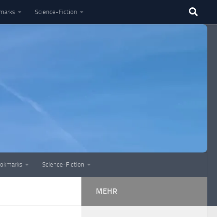
marks
Science-Fiction
okmarks
Science-Fiction
MEHR