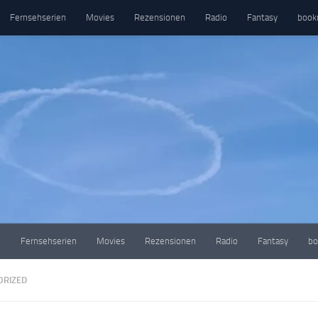
Fernsehserien
Movies
Rezensionen
Radio
Fantasy
book
e
Fernsehserien
Movies
Rezensionen
Radio
Fantasy
bo
ORIZED