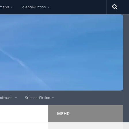
marks
Science-Fiction
okmarks
Science-Fiction
MEHR