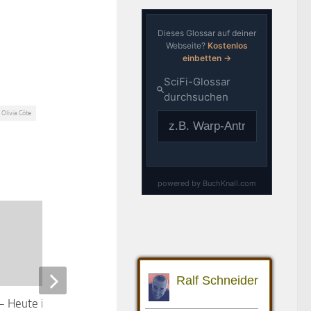
Olivia Côte
 – Heute ist ein schöner
Trash