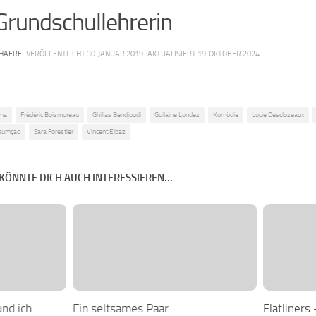
Grundschullehrerin
HAERE
· VERÖFFENTLICHT
30. JANUAR 2019
· AKTUALISIERT
19. OKTOBER 2024
ma
Frédéric Boismoreau
Ghillas Bendjoudi
Guilaine Londez
Komödie
Lucie Desclozeaux
ssumçao
Sara Forestier
Vincent Elbaz
KÖNNTE DICH AUCH INTERESSIEREN...
und ich
Ein seltsames Paar
Flatliners