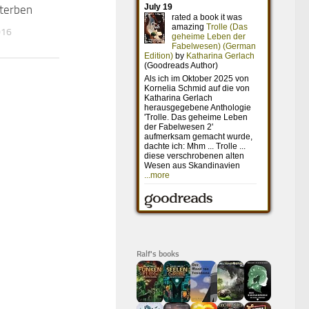
terben
21. APRIL 2016
016
Ralf's books