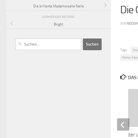
Die 
Die brillante Mademoiselle Neïla
VORHERIGER BEITRAG
VON
NOOSP
Bright
Tags:
Dra
Patrick d'A
DAS 
Meine Braut, ihr Vater 