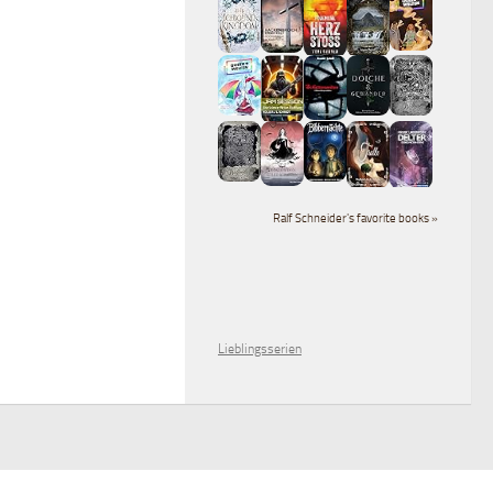
Ralf Schneider's favorite books »
Lieblingsserien