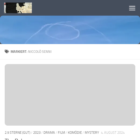
Skip to content
MARKIERT:
NICCOLÒ SENNI
2.5 STERNE (GUT)
/
2023
/
DRAMA
/
FILM
/
KOMÖDIE
/
MYSTERY
4. AUGUST 2024