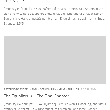
The Palace
[imdb style=“dark“]tt14549270[/imdb] Polanski meets Wes Anderson. An
sich eine witzige Idee, aber irgendwie hat die Handlung überhaupt keinen
Zug und alle Handlungsstränge hören am Ende einfach so auf … ohne Ende.
Strange. 2,5/5
2 STERNE (PASSABEL)
/
2023
/
ACTION
/
FILM
/
KRIMI
/
THRILLER
2. APRIL 2024
The Equalizer 3 – The Final Chapter
[imdb style=“dark“]tt17024450[/imdb] Ziemlich wenig Handlung, aber dafür
extra viel Brutalität. Es wird versucht, mit simplen Lonesome-Rächer-