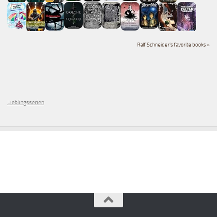
Ralf Schneider's favorite books »
Lieblingsserien