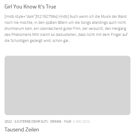
Girl You Know It’s True
[imdb style=“dark“]tt21927594[/imdb] Auch wenn ich die Musik der Band
noch nie mochte, in den späten 80ern um die Songs allerdings auch nicht
drumherum kam, ein überraschend guter Film, der versucht, den Hergang
des Phänomens Milli Vanilli so darzustellen, dass nicht mit dem Finger auf
die Schuldigen gezeigt wird, schon gar...
2022
/
3.5 STERNE (SEHR GUT)
/
DRAMA
/
FILM
5. MAI 2023
Tausend Zeilen