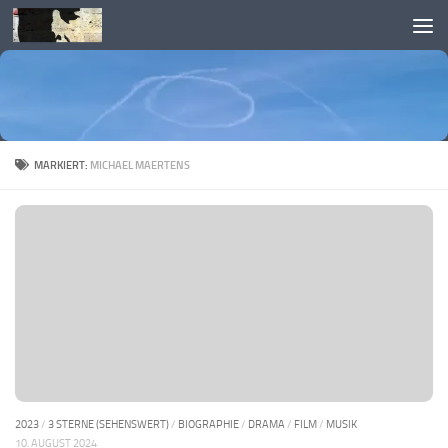
Skip to content
MARKIERT:
MICHAEL MAERTENS
2023
/
3 STERNE (SEHENSWERT)
/
BIOGRAPHIE
/
DRAMA
/
FILM
/
MUSIK
10. AUGUST 2024