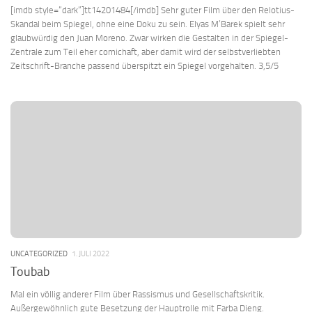
[imdb style=“dark“]tt14201484[/imdb] Sehr guter Film über den Relotius-
Skandal beim Spiegel, ohne eine Doku zu sein. Elyas M’Barek spielt sehr
glaubwürdig den Juan Moreno. Zwar wirken die Gestalten in der Spiegel-
Zentrale zum Teil eher comichaft, aber damit wird der selbstverliebten
Zeitschrift-Branche passend überspitzt ein Spiegel vorgehalten. 3,5/5
UNCATEGORIZED
1. JULI 2022
Toubab
Mal ein völlig anderer Film über Rassismus und Gesellschaftskritik.
Außergewöhnlich gute Besetzung der Hauptrolle mit Farba Dieng.