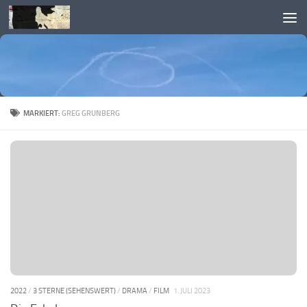
Skip to content
MARKIERT:
GREG GRUNBERG
2022
/
3 STERNE (SEHENSWERT)
/
DRAMA
/
FILM
1. JULI 2023