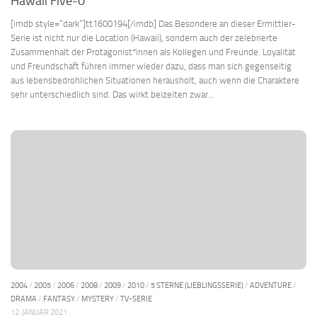
Hawaii Five-0
[imdb style=“dark“]tt1600194[/imdb] Das Besondere an dieser Ermittler-
Serie ist nicht nur die Location (Hawaii), sondern auch der zelebrierte
Zusammenhalt der Protagonist*innen als Kollegen und Freunde. Loyalität
und Freundschaft führen immer wieder dazu, dass man sich gegenseitig
aus lebensbedrohlichen Situationen herausholt, auch wenn die Charaktere
sehr unterschiedlich sind. Das wirkt beizeiten zwar...
2004
/
2005
/
2006
/
2008
/
2009
/
2010
/
5 STERNE (LIEBLINGSSERIE)
/
ADVENTURE
/
DRAMA
/
FANTASY
/
MYSTERY
/
TV-SERIE
12. JANUAR 2021