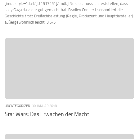
[imdb style=“dark“]tt1517451[/imdb] Neidlos muss ich feststellen, dass
Lady Gaga das sehr gut gemacht hat. Bradley Cooper transportiert die
Geschichte trotz Dreifachbelastung (Regie, Produzent und Hauptdarsteller)
außergewöhnlich leicht. 3.5/5
UNCATEGORIZED
30. JANUAR 2018
Star Wars: Das Erwachen der Macht