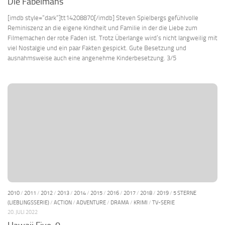
Die Fabelmans
[imdb style=“dark“]tt14208870[/imdb] Steven Spielbergs gefühlvolle
Reminiszenz an die eigene Kindheit und Familie in der die Liebe zum
Filmemachen der rote Faden ist. Trotz Überlange wird’s nicht langweilig mit
viel Nostalgie und ein paar Fakten gespickt. Gute Besetzung und
ausnahmsweise auch eine angenehme Kinderbesetzung. 3/5
2010
/
2011
/
2012
/
2013
/
2014
/
2015
/
2016
/
2017
/
2018
/
2019
/
5 STERNE
(LIEBLINGSSERIE)
/
ACTION
/
ADVENTURE
/
DRAMA
/
KRIMI
/
TV-SERIE
20. JULI 2022