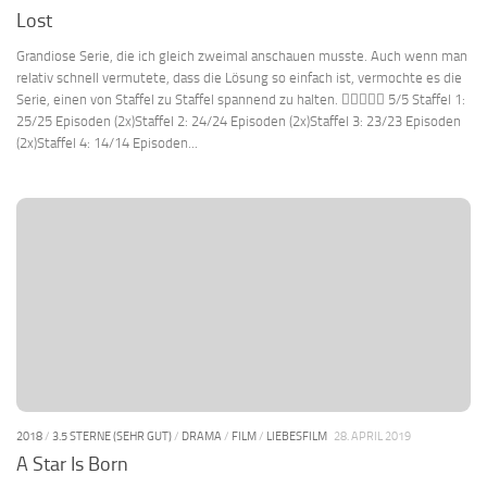
Lost
Grandiose Serie, die ich gleich zweimal anschauen musste. Auch wenn man
relativ schnell vermutete, dass die Lösung so einfach ist, vermochte es die
Serie, einen von Staffel zu Staffel spannend zu halten.  5/5 Staffel 1:
25/25 Episoden (2x)Staffel 2: 24/24 Episoden (2x)Staffel 3: 23/23 Episoden
(2x)Staffel 4: 14/14 Episoden...
2018
/
3.5 STERNE (SEHR GUT)
/
DRAMA
/
FILM
/
LIEBESFILM
28. APRIL 2019
A Star Is Born