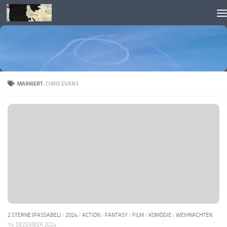
Skip to content
MARKIERT:
CHRIS EVANS
2 STERNE (PASSABEL)
/
2024
/
ACTION
/
FANTASY
/
FILM
/
KOMÖDIE
/
WEIHNACHTEN
14. DEZEMBER 2024