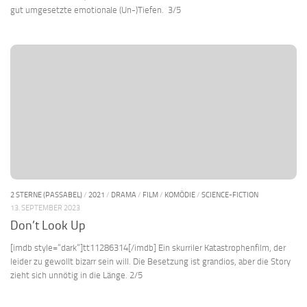
gut umgesetzte emotionale (Un-)Tiefen. 3/5
2 STERNE (PASSABEL)
/
2021
/
DRAMA
/
FILM
/
KOMÖDIE
/
SCIENCE-FICTION
13. SEPTEMBER 2023
Don’t Look Up
[imdb style=“dark“]tt11286314[/imdb] Ein skurriler Katastrophenfilm, der
leider zu gewollt bizarr sein will. Die Besetzung ist grandios, aber die Story
zieht sich unnötig in die Länge. 2/5