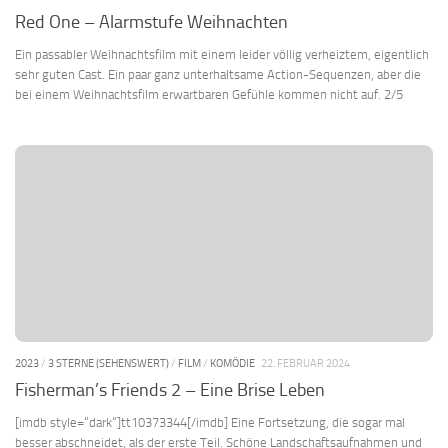
Red One – Alarmstufe Weihnachten
Ein passabler Weihnachtsfilm mit einem leider völlig verheiztem, eigentlich
sehr guten Cast. Ein paar ganz unterhaltsame Action-Sequenzen, aber die
bei einem Weihnachtsfilm erwartbaren Gefühle kommen nicht auf. 2/5
2023
/
3 STERNE (SEHENSWERT)
/
FILM
/
KOMÖDIE
22. FEBRUAR 2024
Fisherman’s Friends 2 – Eine Brise Leben
[imdb style=“dark“]tt10373344[/imdb] Eine Fortsetzung, die sogar mal
besser abschneidet, als der erste Teil. Schöne Landschaftsaufnahmen und