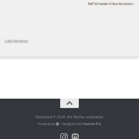
Ralf Schneider's favorite books »
Lieblingsserien
Noosphäre © 2026. Alle Rechte vorbehalten.
Powered by
- Designed with
Hueman Pro