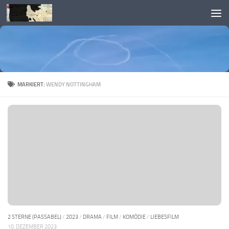
Skip to content
MARKIERT:
WENDY NOTTINGHAM
2 STERNE (PASSABEL)
/
2023
/
DRAMA
/
FILM
/
KOMÖDIE
/
LIEBESFILM
10. DEZEMBER 2023