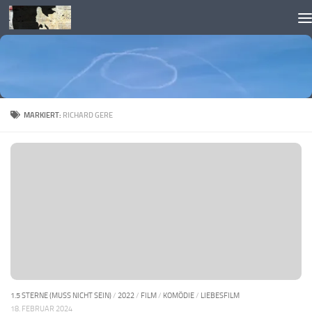
Skip to content
MARKIERT:
RICHARD GERE
1.5 STERNE (MUSS NICHT SEIN)
/
2022
/
FILM
/
KOMÖDIE
/
LIEBESFILM
18. FEBRUAR 2024