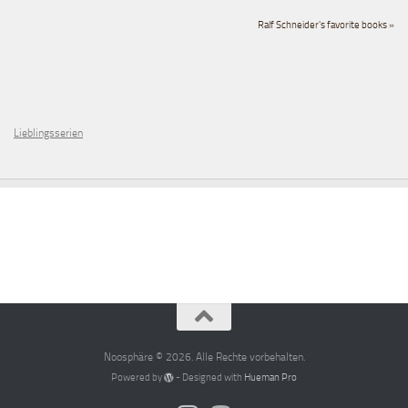
Ralf Schneider's favorite books »
Lieblingsserien
Noosphäre © 2026. Alle Rechte vorbehalten.
Powered by
- Designed with
Hueman Pro