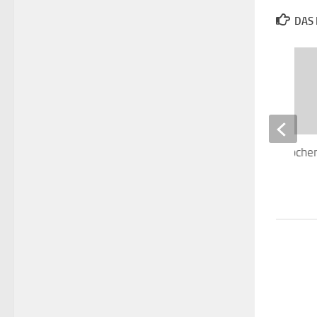
DAS 
Die Hütte – Ein Woche
Gott
26. DEZEMBER 2017