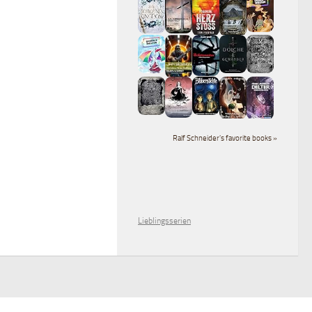
Ralf Schneider's favorite books »
Lieblingsserien