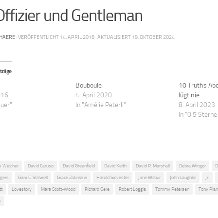
Offizier und Gentleman
HAERE
· VERÖFFENTLICHT
14. APRIL 2016
· AKTUALISIERT
19. OKTOBER 2024
träge
Bouboule
10 Truths Abo
016
4. April 2020
lügt nie
euer"
In "Amélie Peterli"
8. April 2023
In "0.5 Sterne 
k Welcher
David Caruso
David Greenfield
David Keith
David R. Marshall
Debra Winger
D
ogers
Gary C. Stillwell
Grace Zabriskie
Harold Sylvester
Jane Wilbur
John Laughlin
Jr.
tt
Lovestory
Mara Scott-Wood
Richard Gere
Robert Loggia
Tommy Petersen
Tony Pla
h