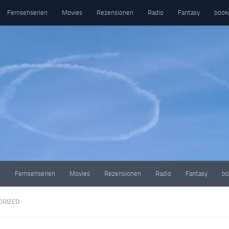
Fernsehserien
Movies
Rezensionen
Radio
Fantasy
book
e
Fernsehserien
Movies
Rezensionen
Radio
Fantasy
bo
ORIZED