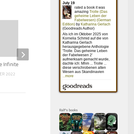
e Infinite Two Minutes
Daylight
ER 2022
10. APRIL 2016
Ralf's books