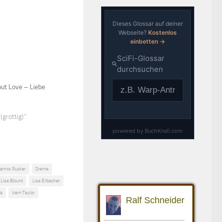
ut Love – Liebe
(grottig)"
ennis Rucker
Drama
Lisa Blount
Lisa Eilbacher
na
Vern Taylor