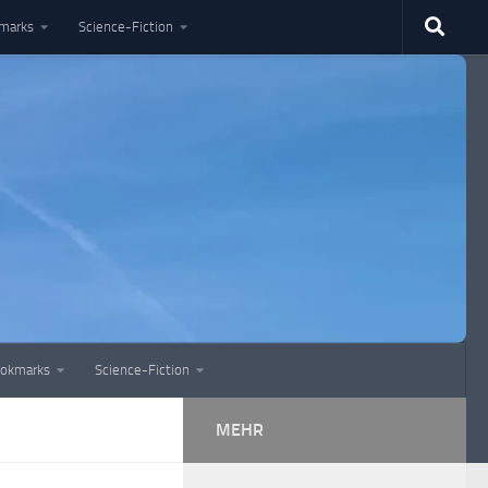
marks
Science-Fiction
okmarks
Science-Fiction
MEHR