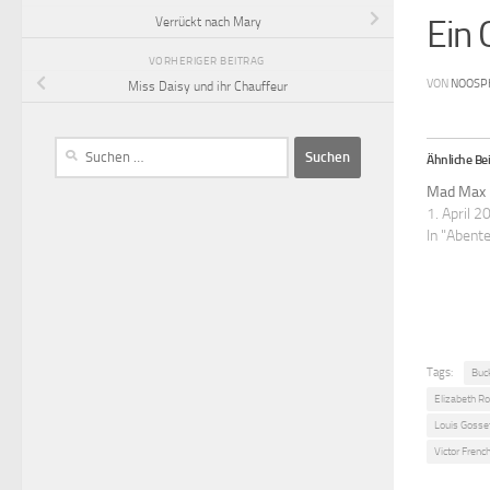
Ein 
Verrückt nach Mary
VORHERIGER BEITRAG
VON
NOOSP
Miss Daisy und ihr Chauffeur
Ähnliche Bei
Mad Max
1. April 2
In "Abent
Tags:
Buc
Elizabeth R
Louis Gosse
Victor Frenc