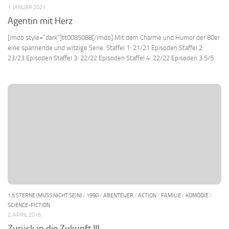
1. JANUAR 2021
Agentin mit Herz
[imdb style=“dark“]tt0085088[/imdb] Mit dem Charme und Humor der 80er
eine spannende und witzige Serie. Staffel 1: 21/21 Episoden Staffel 2:
23/23 Episoden Staffel 3: 22/22 Episoden Staffel 4: 22/22 Episoden 3.5/5
1.5 STERNE (MUSS NICHT SEIN)
/
1990
/
ABENTEUER
/
ACTION
/
FAMILIE
/
KOMÖDIE
/
SCIENCE-FICTION
2. APRIL 2016
Zurück in die Zukunft III