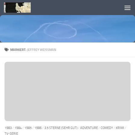
Skip to content
MARKIERT:
JEFFREY WEISSMAN
1983
/
1984
/
1985
/
1986
/
3.5 STERNE (SEHR GUT)
/
ADVENTURE
/
COMEDY
/
KRIMI
/
TV-SERIE