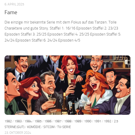
6. APRIL 2025
Fame
Die einzige mir bekannte Serie mit dem Fokus auf das Tanzen. Tolle
Charaktere und gute Story. Staffel 1: 16/16 Episoden Staffel 2: 23/23
Episoden Staffel 3: 25/25 Episoden Staffel 4: 25/25 Episoden Staffel 5:
24/24 Episoden Staffel 6: 24/24 Episoden 4/5
1982
/
1983
/
1984
/
1985
/
1986
/
1987
/
1988
/
1989
/
1990
/
1991
/
1992
/
2.5
STERNE (GUT)
/
KOMÖDIE
/
SITCOM
/
TV-SERIE
23. OKTOBER 2024