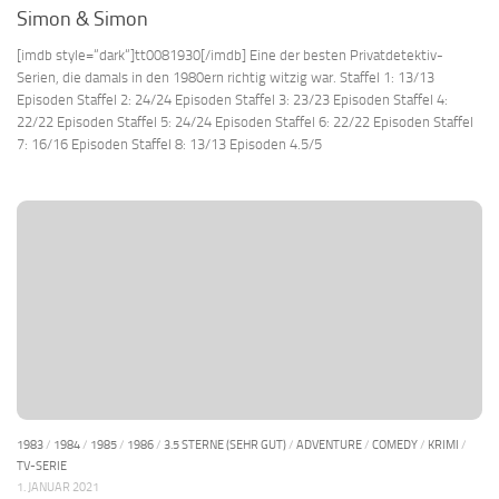
Simon & Simon
[imdb style=“dark“]tt0081930[/imdb] Eine der besten Privatdetektiv-
Serien, die damals in den 1980ern richtig witzig war. Staffel 1: 13/13
Episoden Staffel 2: 24/24 Episoden Staffel 3: 23/23 Episoden Staffel 4:
22/22 Episoden Staffel 5: 24/24 Episoden Staffel 6: 22/22 Episoden Staffel
7: 16/16 Episoden Staffel 8: 13/13 Episoden 4.5/5
1983
/
1984
/
1985
/
1986
/
3.5 STERNE (SEHR GUT)
/
ADVENTURE
/
COMEDY
/
KRIMI
/
TV-SERIE
1. JANUAR 2021