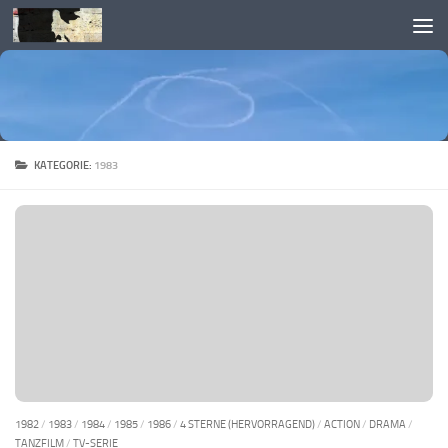
Skip to content
KATEGORIE:
1983
1982
/
1983
/
1984
/
1985
/
1986
/
4 STERNE (HERVORRAGEND)
/
ACTION
/
DRAMA
/
TANZFILM
/
TV-SERIE