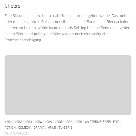
Cheers
Eine Sitcom, die es so heute natürlich nicht mehr geben würde. Das mehr
oder minder sinnfreie Beisammensitzen an einer Bar und ein Bier nach dem
anderen zu trinken, würde kaum noch als Setting für eine Serie durchgehen.
In den 80ern und Anfang der 90er war das noch eine adäquate
Freizeitbeschäftigung...
1981
/
1982
/
1983
/
1984
/
1985
/
1986
/
1987
/
1988
/
4.5 STERNE (EXZELLENT)
/
ACTION
/
COMEDY
/
DRAMA
/
KRIMI
/
TV-SERIE
19. JANUAR 2021