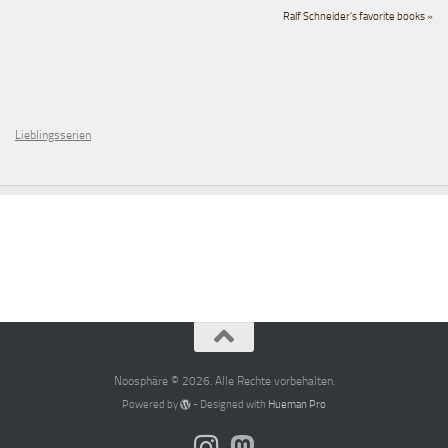
Ralf Schneider's favorite books »
Lieblingsserien
Noosphäre © 2026. Alle Rechte vorbehalten.
Powered by
- Designed with
Hueman Pro