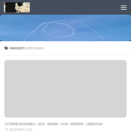
Skip to content
MARKIERT:
HOPE DAVIS
2 STERNE (PASSABEL)
/
2023
/
DRAMA
/
FILM
/
KOMÖDIE
/
LIEBESFILM
10. DEZEMBER 2023