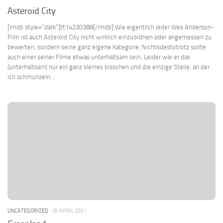
Asteroid City
[imdb style=“dark“]tt14230388[/imdb] Wie eigentlich jeder Wes Anderson-
Film ist auch Asteroid City nicht wirklich einzuordnen oder angemessen zu
bewerten, sondern seine ganz eigene Kategorie. Nichtsdestotrotz sollte
auch einer seiner Filme etwas unterhaltsam sein. Leider war er das
(unterhaltsam) nur ein ganz kleines bisschen und die einzige Stelle, an der
ich schmunzeln...
UNCATEGORIZED
18. APRIL 2021