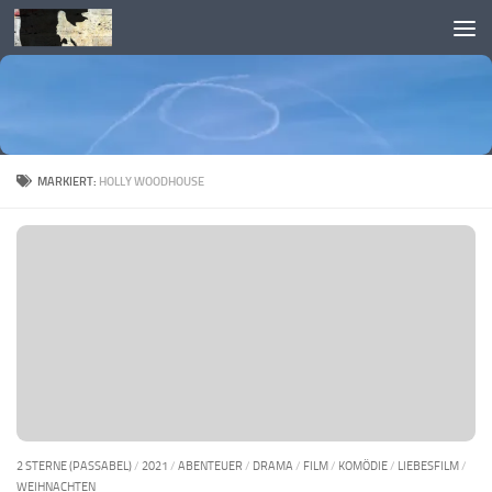
Skip to content
MARKIERT:
HOLLY WOODHOUSE
2 STERNE (PASSABEL)
/
2021
/
ABENTEUER
/
DRAMA
/
FILM
/
KOMÖDIE
/
LIEBESFILM
/
WEIHNACHTEN