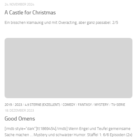
24. NOVEMBER 2024
A Castle for Christmas
Ein bisschen klamaukig und mit Overacting, aber ganz passabel. 2/5
2019
/
2023
/
4.5 STERNE (EXZELLENT)
/
COMEDY
/
FANTASY
/
MYSTERY
/
TV-SERIE
18. DEZEMBER 2023
Good Omens
[imdb style=“dark“]tt1869454[/imdb] Wenn Engel und Teufel gemeinsame
Sache machen … Mystery und schwarzer Humor. Staffel 1: 6/6 Episoden (2x)