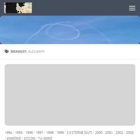
Skip to content
MARKIERT:
ALEX KAPP
1994
/
1995
/
1996
/
1997
/
1998
/
1999
/
2.5 STERNE (GUT)
/
2000
/
2001
/
2002
/
2003
/
KOMÖDIE
/
SITCOM
/
TV-SERIE