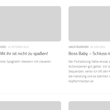
IZED
16. OKTOBER 2022
UNCATEGORIZED
26. JUNI 2022
Mit ihr ist nicht zu spaßen!
Boss Baby – Schluss m
risher Spaghetti-Western mit cleveren
Der Fortsetzung hätte etwas 
Actionszenen gut getan. Vor la
Sequenzen, verlor ich oft den 
die Handlung und es bahnten s
Kopfschmerzen an.