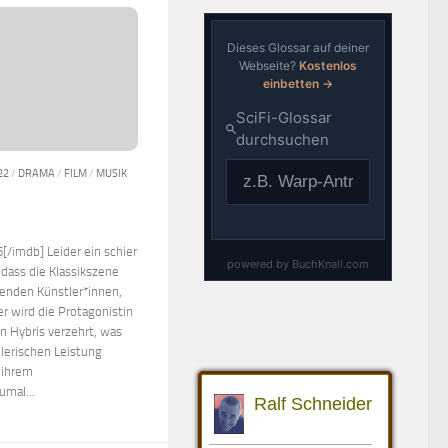
22
/
DRAMA
/
FILM
/
MUSIK
[/imdb] Leider ein schier
dass die Klassikszene
henden Künstler*innen,
er wird die Protagonistin
n Hybris verzehrt, was
lerischen Leistung
 ihrem
umal...