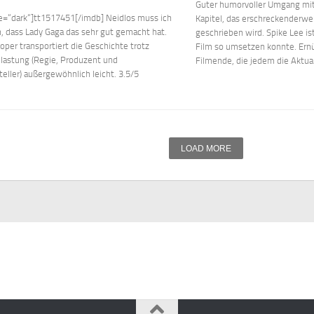
Guter humorvoller Umgang mi
le=“dark“]tt1517451[/imdb] Neidlos muss ich
Kapitel, das erschreckenderw
n, dass Lady Gaga das sehr gut gemacht hat.
geschrieben wird. Spike Lee ist
oper transportiert die Geschichte trotz
Film so umsetzen konnte. Er
lastung (Regie, Produzent und
Filmende, die jedem die Aktuali
eller) außergewöhnlich leicht. 3.5/5
LOAD MORE