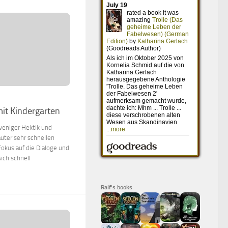
it Kindergarten
weniger Hektik und
uter sehr schnellen
Fokus auf die Dialoge und
ich schnell
Ralf's books