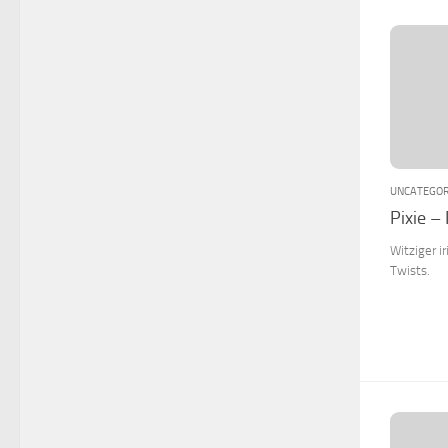
UNCATEGOR
Pixie – 
Witziger i
Twists.