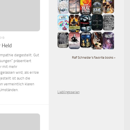
019
r Held
mpathie dargestellt. Gut
Ralf Schneider's favorite books »
ösungen“ präsentiert
r mit mehr
elassen wird, als er/sie
estellt ist auch die
n vermeintlich klaren
 Umständen.
Lieblingsserien