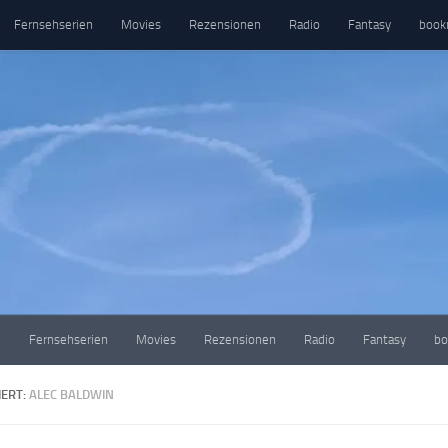
Fernsehserien
Movies
Rezensionen
Radio
Fantasy
book
e
Fernsehserien
Movies
Rezensionen
Radio
Fantasy
bo
ERT:
ALEC BALDWIN