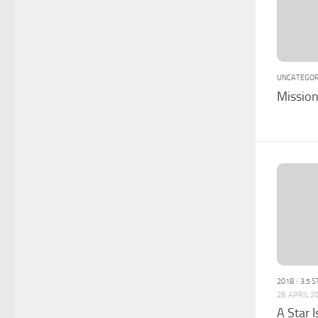
UNCATEGOR
Mission
2018
/
3.5 
28. APRIL 2
A Star 