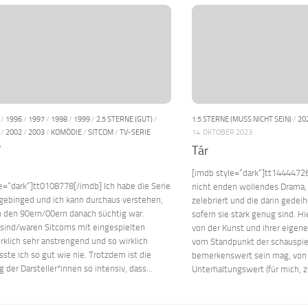
/
1996
/
1997
/
1998
/
1999
/
2.5 STERNE (GUT)
/
1.5 STERNE (MUSS NICHT SEIN)
/
20
/
2002
/
2003
/
KOMÖDIE
/
SITCOM
/
TV-SERIE
14. OKTOBER 2023
4
Tár
[imdb style=“dark“]tt14444726
e=“dark“]tt0108778[/imdb] Ich habe die Serie
nicht enden wollendes Drama, 
gebinged und ich kann durchaus verstehen,
zelebriert und die darin gedei
n den 90ern/00ern danach süchtig war.
sofern sie stark genug sind. Hi
 sind/waren Sitcoms mit eingespielten
von der Kunst und ihrer eigene
rklich sehr anstrengend und so wirklich
vom Standpunkt der schauspie
ste ich so gut wie nie. Trotzdem ist die
bemerkenswert sein mag, von
 der Darsteller*innen so intensiv, dass...
Unterhaltungswert (für mich, z