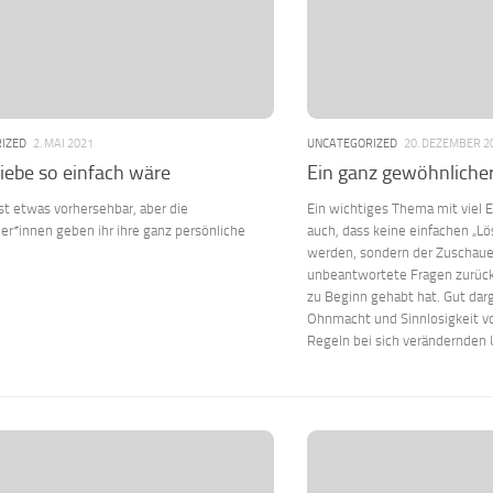
IZED
2. MAI 2021
UNCATEGORIZED
20. DEZEMBER 2
ebe so einfach wäre
Ein ganz gewöhnliche
ist etwas vorhersehbar, aber die
Ein wichtiges Thema mit viel E
er*innen geben ihr ihre ganz persönliche
auch, dass keine einfachen „L
werden, sondern der Zuschaue
unbeantwortete Fragen zurückg
zu Beginn gehabt hat. Gut darg
Ohnmacht und Sinnlosigkeit vo
Regeln bei sich verändernden