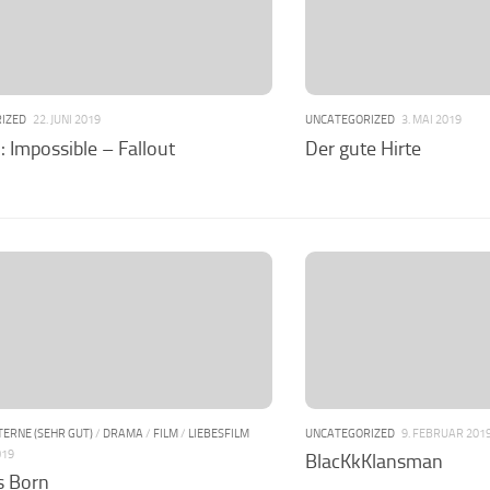
IZED
22. JUNI 2019
UNCATEGORIZED
3. MAI 2019
: Impossible – Fallout
Der gute Hirte
STERNE (SEHR GUT)
/
DRAMA
/
FILM
/
LIEBESFILM
UNCATEGORIZED
9. FEBRUAR 201
019
BlacKkKlansman
Is Born