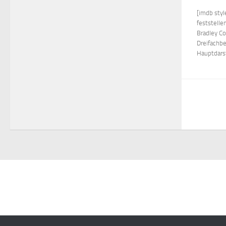
[imdb sty
feststelle
Bradley Co
Dreifachbe
Hauptdarst