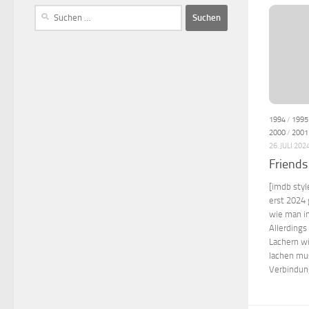
1994
/
1995
2000
/
2001
26. JULI 202
Friends
[imdb styl
erst 2024 
wie man i
Allerdings
Lachern wi
lachen mus
Verbindung