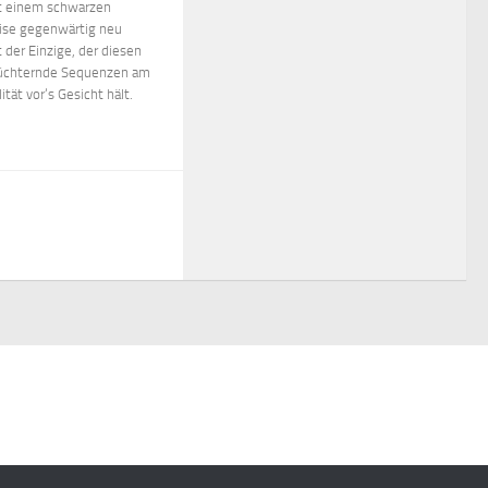
t einem schwarzen
eise gegenwärtig neu
 der Einzige, der diesen
nüchternde Sequenzen am
tät vor‘s Gesicht hält.