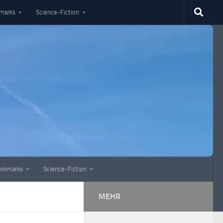
marks
Science-Fiction
okmarks
Science-Fiction
MEHR