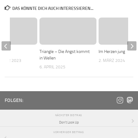
DAS KÖNNTE DICH AUCH INTERESSIEREN...
 Up
Triangle – Die Angst kommt
Im Herzen jung
in Wellen
EMBER 2023
2. MÄRZ 2024
6. APRIL 2025
FOLGEN:
NÄCHSTER BEITRAG
Don’t Look Up
VORHERIGER BEITRAG