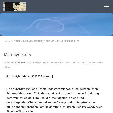
Skip to content
2019
/
3 STERNE (SEHENSWERT)
/
DRAMA
/
FILM
/
LIEBESFILM
Marriage Story
VON
NOOSPHAERE
· VERÖFFENTLICHT
12. SEPTEMBER 2023
· AKTUALISIERT
19. OKTOBER
2024
[imdb style=“dark“]tt7653254[/imdb]
Eine außergewöhnliche Scheidungsstory mit zwei außergewöhnlichen
Schauspieler*innen. Trotz dem es eigentlich „nur“ um eine Scheidung
geht, versteht es der Film über die intelligenten Dialoge und
hervorragenden Charakterstudien die Beweg- und Hintergründe der
außeinanderstrebenden Familie darzustellen. Rosenkrieg im Woody Allen-
Stil ohne Woody Allen.