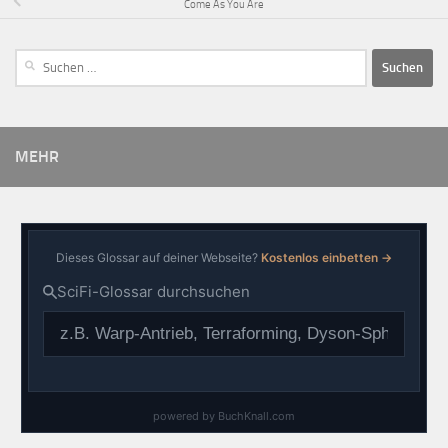
Come As You Are
MEHR