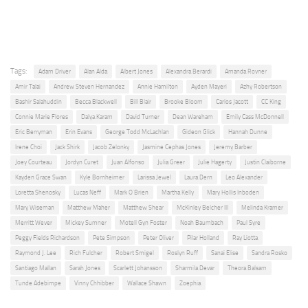
Tags:
Adam Driver
Alan Alda
Albert Jones
Alexandra Berardi
Amanda Rovner
Amir Talai
Andrew Steven Hernandez
Annie Hamilton
Ayden Mayeri
Azhy Robertson
Bashir Salahuddin
Becca Blackwell
Bill Blair
Brooke Bloom
Carlos Jacott
CC King
Connie Marie Flores
Dalya Karam
David Turner
Dean Wareham
Emily Cass McDonnell
Eric Berryman
Erin Evans
George Todd McLachlan
Gideon Glick
Hannah Dunne
Irene Choi
Jack Shirk
Jacob Zelonky
Jasmine Cephas Jones
Jeremy Barber
Joey Courteau
Jordyn Curet
Juan Alfonso
Julia Greer
Julie Hagerty
Justin Claiborne
Kayden Grace Swan
Kyle Bornheimer
Larissa Jewel
Laura Dern
Leo Alexander
Loretta Shenosky
Lucas Neff
Mark O'Brien
Martha Kelly
Mary Hollis Inboden
Mary Wiseman
Matthew Maher
Matthew Shear
McKinley Belcher III
Melinda Kramer
Merritt Wever
Mickey Sumner
Motell Gyn Foster
Noah Baumbach
Paul Syre
Peggy Fields Richardson
Pete Simpson
Peter Oliver
Pilar Holland
Ray Liotta
Raymond J. Lee
Rich Fulcher
Robert Smigel
Roslyn Ruff
Sanai Elise
Sandra Rosko
Santiago Mallan
Sarah Jones
Scarlett Johansson
Sharmila Devar
Theora Balsam
Tunde Adebimpe
Vinny Chhibber
Wallace Shawn
Zoephia