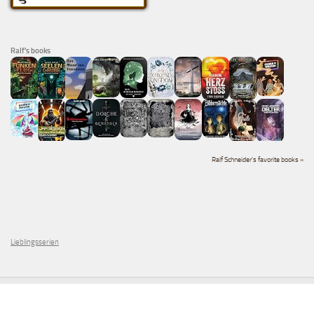
Ralf's books
Ralf Schneider's favorite books »
Lieblingsserien