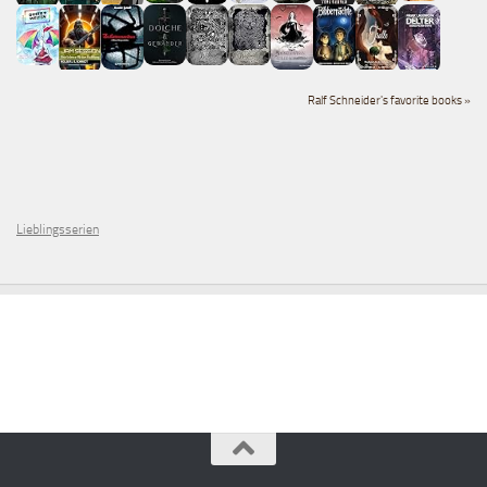
Ralf Schneider's favorite books »
Lieblingsserien