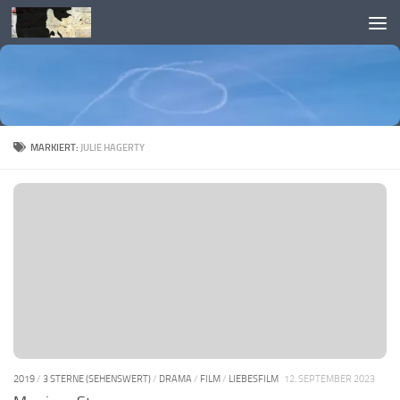
Skip to content
MARKIERT:
JULIE HAGERTY
2019
/
3 STERNE (SEHENSWERT)
/
DRAMA
/
FILM
/
LIEBESFILM
12. SEPTEMBER 2023