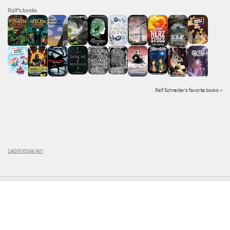
Ralf's books
Ralf Schneider's favorite books »
Lieblingsserien