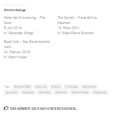
Ähnliche Beiträge
Hüter der Erinnerung – The
The Secret – Traue dich zu
Giver
träumen
9. Juni 2016
15. März 2021
In "Alexander Jillings"
In "Aidan Pierce Brennan"
Book Club – Das Beste kommt
noch
24. Februar 2019
In "Adam Huber"
Tags:
Becky Ann Baker
Derek Luke
Ed Dixon
Jim Sturgess
Katie Holmes
Laura Austin
Melissa Leo
Mike Iveson
Neal Benari
Spenser Granese
Zosia Mamet
DAS KÖNNTE DICH AUCH INTERESSIEREN...