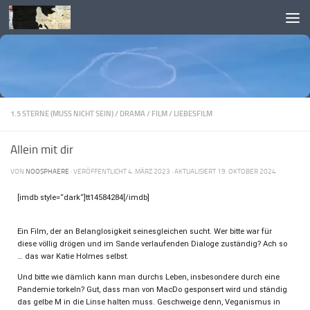
Skip to content
1.5 STERNE (MUSS NICHT SEIN)
/
DRAMA
/
FILM
/
LIEBESFILM
Allein mit dir
VON
NOOSPHAERE
· VERÖFFENTLICHT
4. MÄRZ 2023
· AKTUALISIERT
19. OKTOBER 2024
[imdb style=“dark“]tt14584284[/imdb]
Ein Film, der an Belanglosigkeit seinesgleichen sucht. Wer bitte war für
diese völlig drögen und im Sande verlaufenden Dialoge zuständig? Ach so
… das war Katie Holmes selbst.
Und bitte wie dämlich kann man durchs Leben, insbesondere durch eine
Pandemie torkeln? Gut, dass man von MacDo gesponsert wird und ständig
das gelbe M in die Linse halten muss. Geschweige denn, Veganismus in