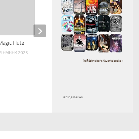
Magic Flute
Eine Prinzessin zu Weihn
EPTEMBER 2023
19. DEZEMBER 2024
Ralf Schneider's favorite books »
Lieblingsserien