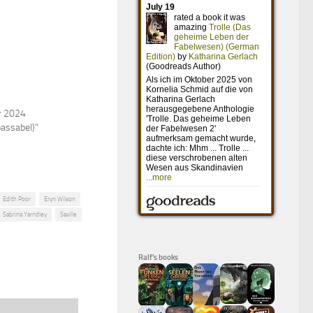
r 2024
passabel)"
Edith Poor
Eryn Wilson
Sabrina Yarndley
Saville
Ralf's books