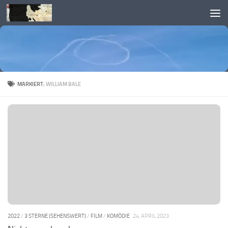
Skip to content
MARKIERT:
WILLIAM BALE
2022
/
3 STERNE (SEHENSWERT)
/
FILM
/
KOMÖDIE
24. APRIL 2023