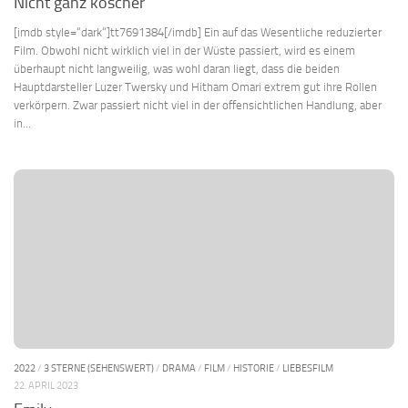
Nicht ganz koscher
[imdb style=“dark“]tt7691384[/imdb] Ein auf das Wesentliche reduzierter
Film. Obwohl nicht wirklich viel in der Wüste passiert, wird es einem
überhaupt nicht langweilig, was wohl daran liegt, dass die beiden
Hauptdarsteller Luzer Twersky und Hitham Omari extrem gut ihre Rollen
verkörpern. Zwar passiert nicht viel in der offensichtlichen Handlung, aber
in...
2022
/
3 STERNE (SEHENSWERT)
/
DRAMA
/
FILM
/
HISTORIE
/
LIEBESFILM
22. APRIL 2023