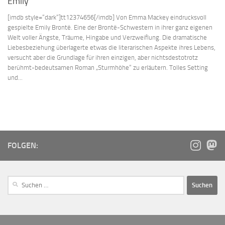
Emily
[imdb style=“dark“]tt12374656[/imdb] Von Emma Mackey eindrucksvoll
gespielte Emily Brontë. Eine der Brontë-Schwestern in ihrer ganz eigenen
Welt voller Ängste, Träume, Hingabe und Verzweiflung. Die dramatische
Liebesbeziehung überlagerte etwas die literarischen Aspekte ihres Lebens,
versucht aber die Grundlage für ihren einzigen, aber nichtsdestotrotz
berühmt-bedeutsamen Roman „Sturmhöhe“ zu erläutern. Tolles Setting
und...
FOLGEN: