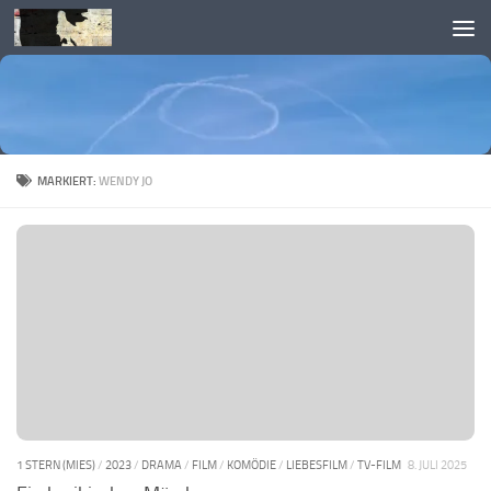
Skip to content
MARKIERT:
WENDY JO
1 STERN (MIES)
/
2023
/
DRAMA
/
FILM
/
KOMÖDIE
/
LIEBESFILM
/
TV-FILM
8. JULI 2025