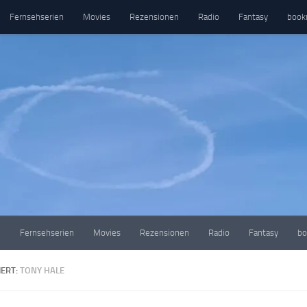
Fernsehserien
Movies
Rezensionen
Radio
Fantasy
book
e
Fernsehserien
Movies
Rezensionen
Radio
Fantasy
bo
ERT:
TONY HALE