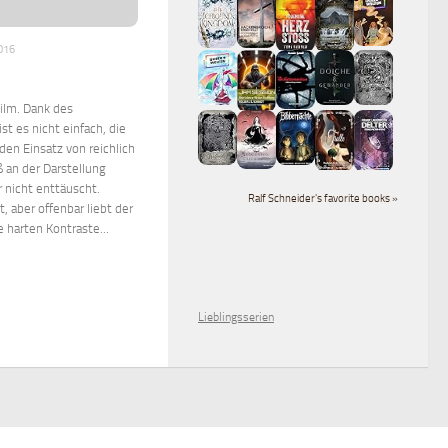
016
Film. Dank des
t es nicht einfach, die
en Einsatz von reichlich
 an der Darstellung
r nicht enttäuscht.
Ralf Schneider's favorite books »
 aber offenbar liebt der
 harten Kontraste...
Lieblingsserien