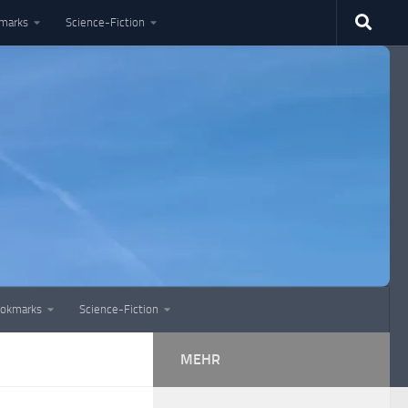
marks
Science-Fiction
okmarks
Science-Fiction
MEHR