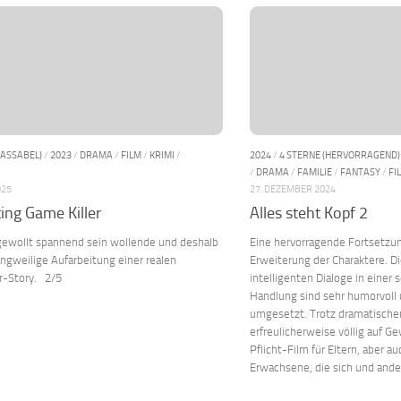
PASSABEL)
/
2023
/
DRAMA
/
FILM
/
KRIMI
/
2024
/
4 STERNE (HERVORRAGEND)
/
DRAMA
/
FAMILIE
/
FANTASY
/
FI
025
27. DEZEMBER 2024
ing Game Killer
Alles steht Kopf 2
gewollt spannend sein wollende und deshalb
Eine hervorragende Fortsetzun
angweilige Aufarbeitung einer realen
Erweiterung der Charaktere. D
er-Story. 2/5
intelligenten Dialoge in einer 
Handlung sind sehr humorvoll
umgesetzt. Trotz dramatischer
erfreulicherweise völlig auf Ge
Pflicht-Film für Eltern, aber au
Erwachsene, die sich und ander