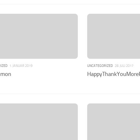
IZED
1. JANUAR 2019
UNCATEGORIZED
28. JULI 2017
Simon
HappyThankYouMoreP