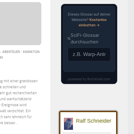
/
ABENTEUER
/
ANIMATION
LM
g mit einer grandiosen
ie schnellen und
sehr gut recherchierten
 und wertschätzend
 Ereignisse wird
walt verzichtet. Ein
ch sehr lehrreich für
e besser...