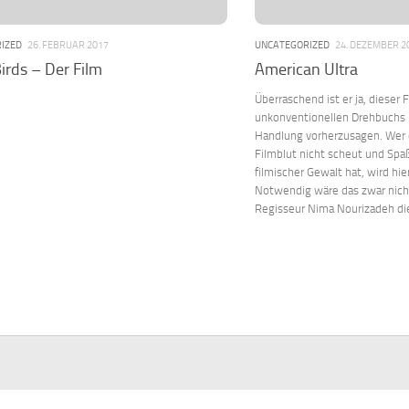
IZED
26. FEBRUAR 2017
UNCATEGORIZED
24. DEZEMBER 2
irds – Der Film
American Ultra
Überraschend ist er ja, dieser 
unkonventionellen Drehbuchs is
Handlung vorherzusagen. Wer d
Filmblut nicht scheut und Spaß
filmischer Gewalt hat, wird hie
Notwendig wäre das zwar nicht,
Regisseur Nima Nourizadeh die