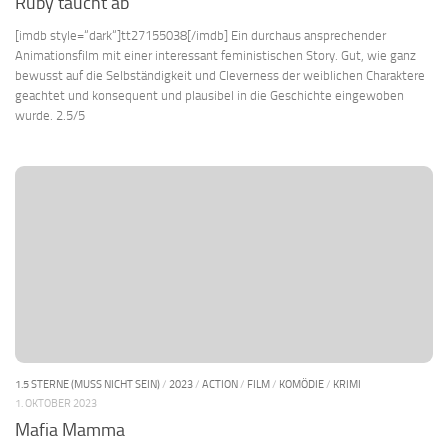
Ruby taucht ab
[imdb style=“dark“]tt27155038[/imdb] Ein durchaus ansprechender
Animationsfilm mit einer interessant feministischen Story. Gut, wie ganz
bewusst auf die Selbständigkeit und Cleverness der weiblichen Charaktere
geachtet und konsequent und plausibel in die Geschichte eingewoben
wurde. 2.5/5
1.5 STERNE (MUSS NICHT SEIN)
/
2023
/
ACTION
/
FILM
/
KOMÖDIE
/
KRIMI
1. OKTOBER 2023
Mafia Mamma