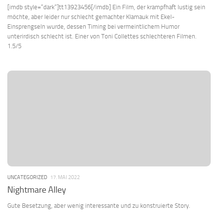
[imdb style=“dark“]tt13923456[/imdb] Ein Film, der krampfhaft lustig sein
möchte, aber leider nur schlecht gemachter Klamauk mit Ekel-
Einsprengseln wurde, dessen Timing bei vermeintlichem Humor
unterirdisch schlecht ist. Einer von Toni Collettes schlechteren Filmen.
1.5/5
UNCATEGORIZED
17. MAI 2022
Nightmare Alley
Gute Besetzung, aber wenig interessante und zu konstruierte Story.