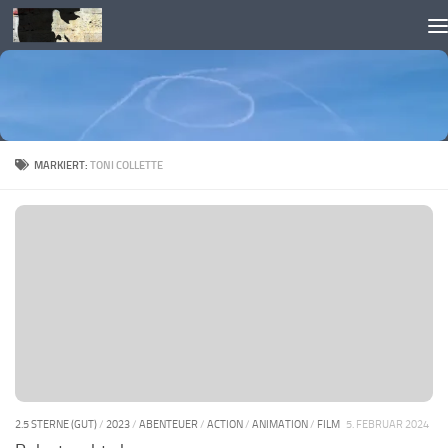
Skip to content
MARKIERT:
TONI COLLETTE
2.5 STERNE (GUT)
/
2023
/
ABENTEUER
/
ACTION
/
ANIMATION
/
FILM
5. FEBRUAR 2024