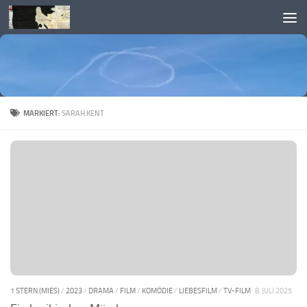
Skip to content
MARKIERT:
SARAH KENT
1 STERN (MIES)
/
2023
/
DRAMA
/
FILM
/
KOMÖDIE
/
LIEBESFILM
/
TV-FILM
8. JULI 2025