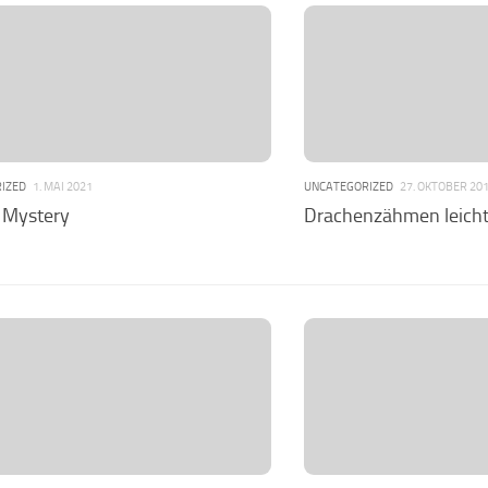
IZED
1. MAI 2021
UNCATEGORIZED
27. OKTOBER 20
 Mystery
Drachenzähmen leich