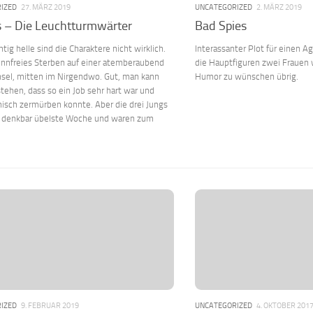
IZED
27. MÄRZ 2019
UNCATEGORIZED
2. MÄRZ 2019
 – Die Leuchtturmwärter
Bad Spies
htig helle sind die Charaktere nicht wirklich.
Interassanter Plot für einen A
innfreies Sterben auf einer atemberaubend
die Hauptfiguren zwei Frauen w
nsel, mitten im Nirgendwo. Gut, man kann
Humor zu wünschen übrig.
tehen, dass so ein Job sehr hart war und
isch zermürben konnte. Aber die drei Jungs
e denkbar übelste Woche und waren zum
IZED
9. FEBRUAR 2019
UNCATEGORIZED
4. OKTOBER 201