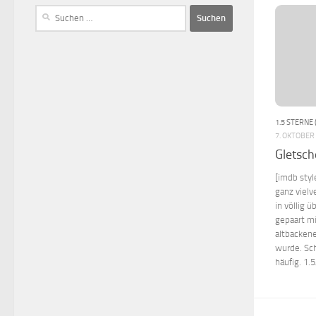
1.5 STERNE 
7. OKTOBER
Gletsch
[imdb styl
ganz vielv
in völlig 
gepaart mi
altbacken
wurde. Sch
häufig. 1.