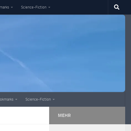
marks
Science-Fiction
okmarks
Science-Fiction
MEHR