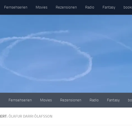
Fernsehserien
Movies
Rezensionen
Radio
Fantasy
book
e
Fernsehserien
Movies
Rezensionen
Radio
Fantasy
bo
ERT:
ÓLAFUR DARRI ÓLAFSSON