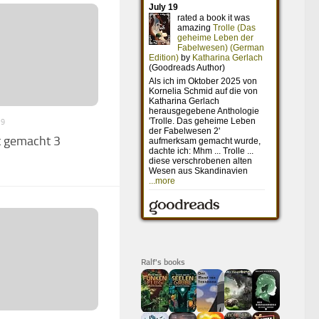
19
t gemacht 3
Ralf's books