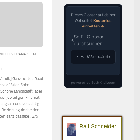
NTEUER
/
DRAMA
/
FILM
ur
[/imdb] Ganz nettes Road
ionale Vater-Sohn-
 Schöne Landschaft, aber
der jeweiligen Kindheit
langsam und vorsichtig
he Beziehung der beiden
en ganz passabel. 2/5