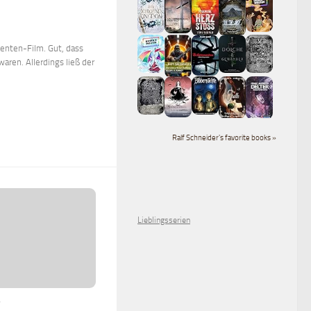
genten-Film. Gut, dass
aren. Allerdings ließ der
Ralf Schneider's favorite books »
Lieblingsserien
7