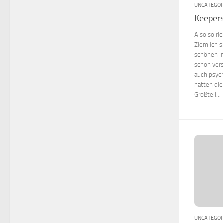
UNCATEGOR
Keepers
Also so ric
Ziemlich s
schönen I
schon vers
auch psych
hatten di
Großteil...
UNCATEGOR