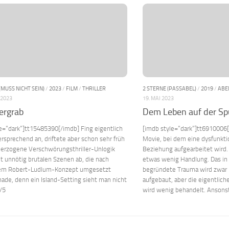
(MUSS NICHT SEIN)
/
2023
/
FILM
/
THRILLER
2 STERNE (PASSABEL)
/
2019
/
ABE
 2023
19. MAI 2023
ergrab
Dem Leben auf der Sp
e=“dark“]tt15485390[/imdb] Fing eigentlich
[imdb style=“dark“]tt6910006
ersprechend an, driftete aber schon sehr früh
Movie, bei dem eine dysfunkt
überzogene Verschwörungsthriller-Unlogik
Beziehung aufgearbeitet wird.
t unnötig brutalen Szenen ab, die nach
etwas wenig Handlung. Das in 
em Robert-Ludlum-Konzept umgesetzt
begründete Trauma wird zwar 
ade, denn ein Island-Setting sieht man nicht
aufgebaut, aber die eigentlic
5/5
wird wenig behandelt. Ansonst