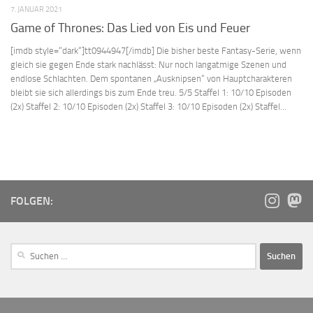
7. JANUAR 2021
Game of Thrones: Das Lied von Eis und Feuer
[imdb style=“dark“]tt0944947[/imdb] Die bisher beste Fantasy-Serie, wenn
gleich sie gegen Ende stark nachlässt: Nur noch langatmige Szenen und
endlose Schlachten. Dem spontanen „Ausknipsen“ von Hauptcharakteren
bleibt sie sich allerdings bis zum Ende treu. 5/5 Staffel 1: 10/10 Episoden
(2x) Staffel 2: 10/10 Episoden (2x) Staffel 3: 10/10 Episoden (2x) Staffel...
FOLGEN: