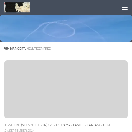
Skip to content
MARKIERT:
NELL TIGER FREE
1.5 STERNE (MUSS NICHT SEIN)
/
2023
/
DRAMA
/
FAMILIE
/
FANTASY
/
FILM
21. SEPTEMBER 2024