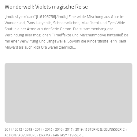
Wonderwell: Violets magische Reise
[imdb style=“dark“]tt6195756[/imdb] Eine wilde Mischung aus Alice im
Wunderland, Pans Labyrinth, Schneewitchen, Maleficent und Eyes Wide
Shut in einer Atmo aus der Serie Grimm. Die zusammenhanglose
Verbindung aller möglichen Filmeffekte und Märchenmotive hinterließ bei
mir eher Verwirrung und Langeweile. Sowohl die Kinderdarstellerin Kiera
Milward als auch Rita Ora waren ziemlich...
2011
/
2012
/
2013
/
2014
/
2015
/
2016
/
2017
/
2019
/
5 STERNE (LIEBLINGSSERIE)
/
ACTION
/
ADVENTURE
/
DRAMA
/
FANTASY
/
TV-SERIE