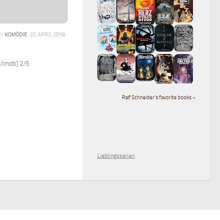
M
/
KOMÖDIE
22. APRIL 2018
[/imdb] 2/5
Ralf Schneider's favorite books »
Lieblingsserien