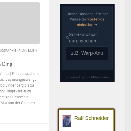
BIOGRAPHIE
/
FILM
/
MUSIK
n Ding
[/imdb] Ein überraschend
ic, das unangestrengt
do Lindenberg bis zu
ohl Haupt- als auch
timmiges Ensemble.
 Max von der Groeben.