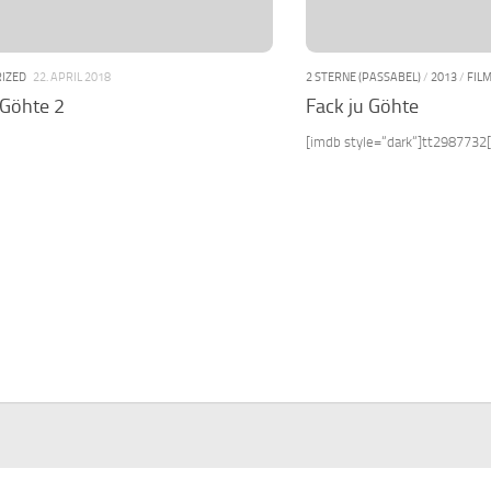
IZED
22. APRIL 2018
2 STERNE (PASSABEL)
/
2013
/
FIL
 Göhte 2
Fack ju Göhte
[imdb style=“dark“]tt2987732