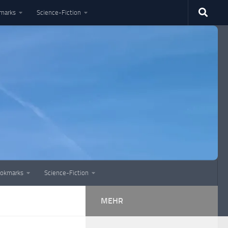
marks
Science-Fiction
okmarks
Science-Fiction
MEHR