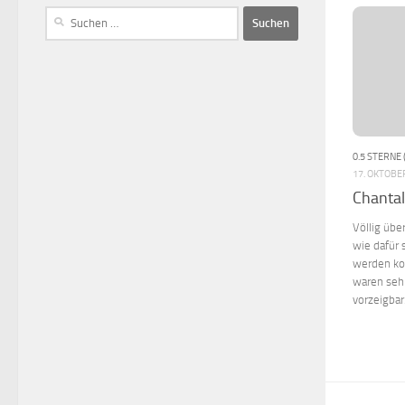
0.5 STERNE 
17. OKTOBE
Chanta
Völlig übe
wie dafür 
werden ko
waren sehr
vorzeigbar