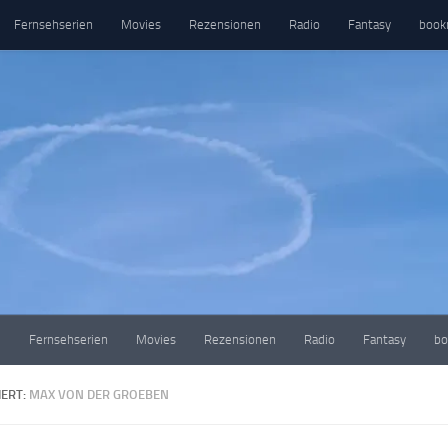
Fernsehserien
Movies
Rezensionen
Radio
Fantasy
book
e
Fernsehserien
Movies
Rezensionen
Radio
Fantasy
bo
ERT:
MAX VON DER GROEBEN