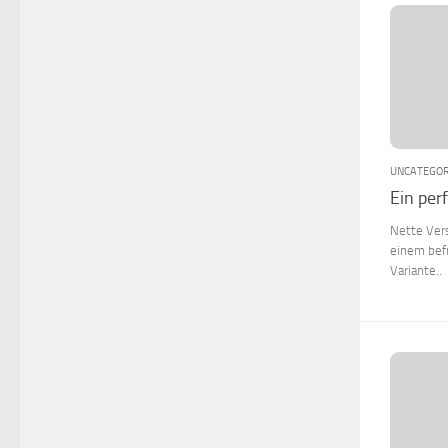
UNCATEGOR
Ein per
Nette Vers
einem befr
Variante..