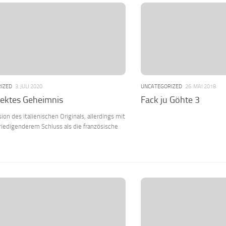
IZED
3. JULI 2020
UNCATEGORIZED
26. MAI 2018
fektes Geheimnis
Fack ju Göhte 3
ion des italienischen Originals, allerdings mit
iedigenderem Schluss als die französische