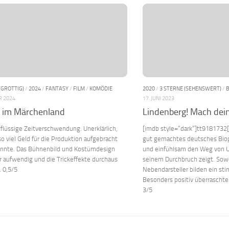
(GROTTIG)
/
2024
/
FANTASY
/
FILM
/
KOMÖDIE
2020
/
3 STERNE (SEHENSWERT)
/
R 2024
17. JUNI 2023
l im Märchenland
Lindenberg! Mach dei
rflüssige Zeitverschwendung. Unerklärlich,
[imdb style=“dark“]tt9181732
so viel Geld für die Produktion aufgebracht
gut gemachtes deutsches Biop
nnte. Das Bühnenbild und Kostümdesign
und einfühlsam den Weg von U
 aufwendig und die Trickeffekte durchaus
seinem Durchbruch zeigt. Sow
. 0,5/5
Nebendarsteller bilden ein s
Besonders positiv überraschte
3/5