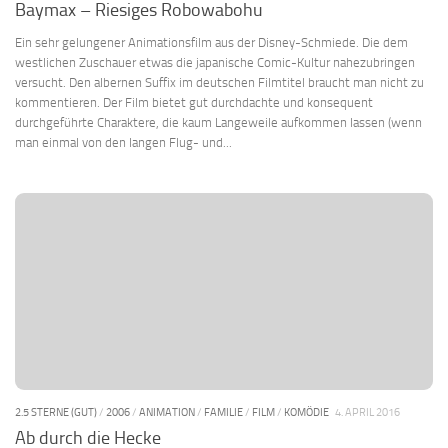
Baymax – Riesiges Robowabohu
Ein sehr gelungener Animationsfilm aus der Disney-Schmiede. Die dem
westlichen Zuschauer etwas die japanische Comic-Kultur nahezubringen
versucht. Den albernen Suffix im deutschen Filmtitel braucht man nicht zu
kommentieren. Der Film bietet gut durchdachte und konsequent
durchgeführte Charaktere, die kaum Langeweile aufkommen lassen (wenn
man einmal von den langen Flug- und...
2.5 STERNE (GUT)
/
2006
/
ANIMATION
/
FAMILIE
/
FILM
/
KOMÖDIE
4. APRIL 2016
Ab durch die Hecke