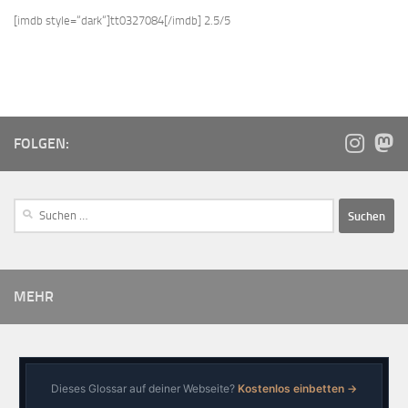
[imdb style=“dark“]tt0327084[/imdb] 2.5/5
FOLGEN:
MEHR