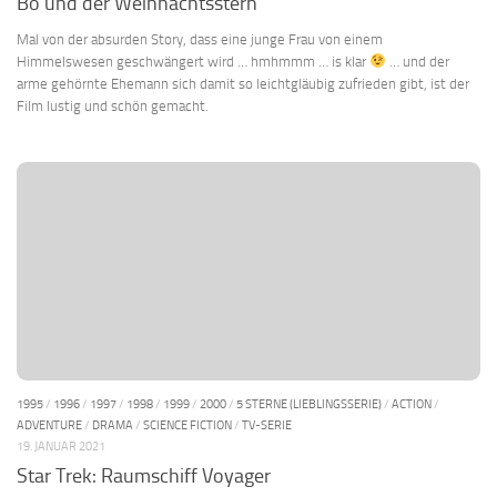
Bo und der Weihnachtsstern
Mal von der absurden Story, dass eine junge Frau von einem
Himmelswesen geschwängert wird … hmhmmm … is klar
… und der
arme gehörnte Ehemann sich damit so leichtgläubig zufrieden gibt, ist der
Film lustig und schön gemacht.
1995
/
1996
/
1997
/
1998
/
1999
/
2000
/
5 STERNE (LIEBLINGSSERIE)
/
ACTION
/
ADVENTURE
/
DRAMA
/
SCIENCE FICTION
/
TV-SERIE
19. JANUAR 2021
Star Trek: Raumschiff Voyager