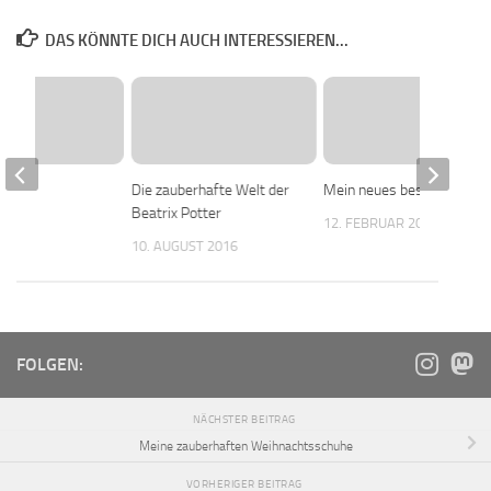
DAS KÖNNTE DICH AUCH INTERESSIEREN...
när
Die zauberhafte Welt der
Mein neues bestes Stück
Beatrix Potter
 2016
12. FEBRUAR 2018
10. AUGUST 2016
FOLGEN:
NÄCHSTER BEITRAG
Meine zauberhaften Weihnachtsschuhe
VORHERIGER BEITRAG