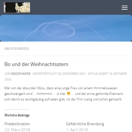
Skip to content
UNCATEGORIZED
Bo und der Weihnachtsstern
VON
NOOSPHAERE
· VERÖFFENTLICHT
20. DEZEMBER 2021
· AKTUALISIERT
19. OKTOBER
2024
Mal von der absurden Story, dass eine junge Frau von einem Himmelswesen
geschwängert wird … hmhmmm … is klar
… und der arme gehörnte Ehemann
sich damit so leichtgläubig zufrieden gibt, ist der Film lustig und schön gemacht.
Ähnliche Beiträge
Predestination
Gefährliche Brandung
23. März 2018
1. April 2016