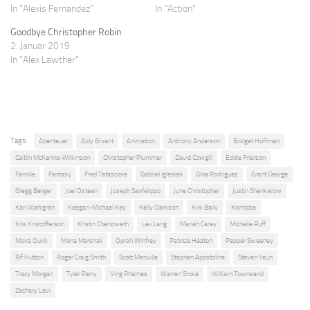
In "Alexis Fernandez"
In "Action"
Goodbye Christopher Robin
2. Januar 2019
In "Alex Lawther"
Tags:
Abenteuer
Aidy Bryant
Animation
Anthony Anderson
Bridget Hoffman
Caitlin McKenna-Wilkinson
Christopher Plummer
David Cowgill
Eddie Frierson
Familie
Fantasy
Fred Tatasciore
Gabriel Iglesias
Gina Rodriguez
Grant George
Gregg Berger
Joel Osteen
Joseph Sanfelippo
June Christopher
Justin Shenkarow
Kari Wahlgren
Keegan-Michael Key
Kelly Clarkson
Kirk Baily
Komödie
Kris Kristofferson
Kristin Chenoweth
Lex Lang
Mariah Carey
Michelle Ruff
Moira Quirk
Mona Marshall
Oprah Winfrey
Patricia Heaton
Pepper Sweeney
Rif Hutton
Roger Craig Smith
Scott Menville
Stephen Apostolina
Steven Yeun
Tracy Morgan
Tyler Perry
Ving Rhames
Warren Sroka
William Townsend
Zachary Levi