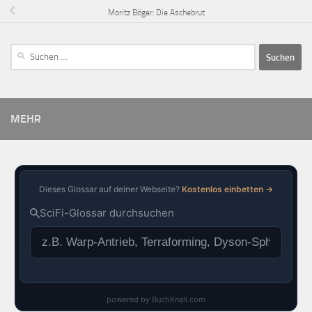
Moritz Böger: Die Aschebrut
MEHR