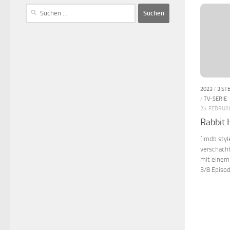
2023
/
3 ST
/
TV-SERIE
25. FEBRUA
Rabbit 
[imdb sty
verschacht
mit einem 
3/8 Episo