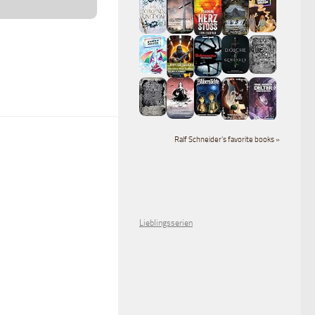
Ralf Schneider's favorite books »
Lieblingsserien