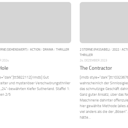
ERNE (SEHENSWERT)
/
ACTION
/
DRAMA
/
THRILLER
2 STERNE (PASSABEL)
/
2022
/
ACT
THRILLER
R 2024
24. DEZEMBER 2023
Hole
The Contractor
le=“dark“]tt5822112[/imdb] Gut
[imdb style=“dark“]tt10323676
elter und mysteriöser Verschwörungsthriller
wahrscheinlich der Sinnlosigke
„24“-bewährten Kiefer Sutherland. Staffel 1:
das schmutzige Geschäft dahin
den 2/5
Ganz guter Ansatz, über das N
Maschinerie dahinter offenzuleg
hier gewählte Methode (alles a
viel anders als die der „Bösen
hätte...