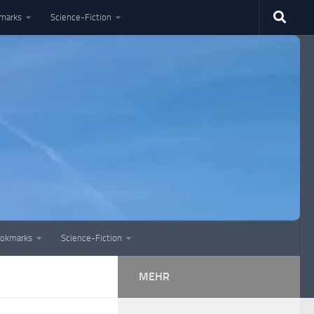
marks
Science-Fiction
okmarks
Science-Fiction
MEHR