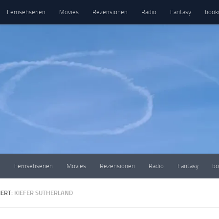
Fernsehserien
Movies
Rezensionen
Radio
Fantasy
book
e
Fernsehserien
Movies
Rezensionen
Radio
Fantasy
bo
ERT:
KIEFER SUTHERLAND