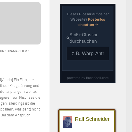
ION
/
DRAMA
/
FILM
/
[/imdb] Ein Film, der
it der Kriegsführung und
ter anprangern wollte.
egieren von Klischees die
en, allerdings ist die
bballern, was geht) nicht
“. Bei dem Anspruch